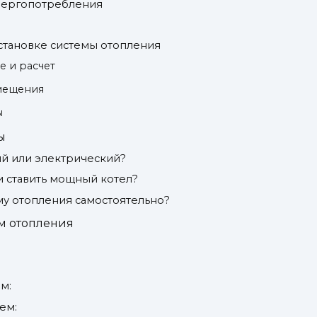
энергопотребления
становке системы отопления
е и расчет
омещения
ы
ы
ый или электрический?
и ставить мощный котел?
му отопления самостоятельно?
м отопления
м:
ем: