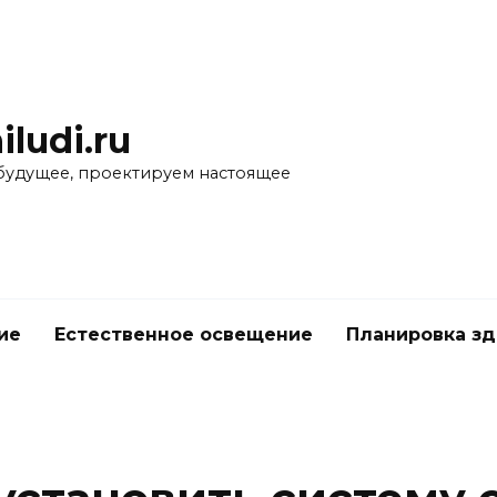
iludi.ru
будущее, проектируем настоящее
ие
Естественное освещение
Планировка з
е