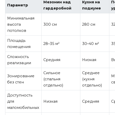
Мезонин над
Кухня на
П
Параметр
гардеробной
подиуме
у
Минимальная
высота
300 см
280 см
3
потолков
Площадь
28–35 м²
30–40 м²
3
помещения
Сложность
Средняя
Низкая
В
реализации
Сильное
Среднее
Зонирование
М
(спальня
(кухня
без стен
с
отдельно)
отдельно)
Доступность
для
Низкая
Средняя
С
маломобильных