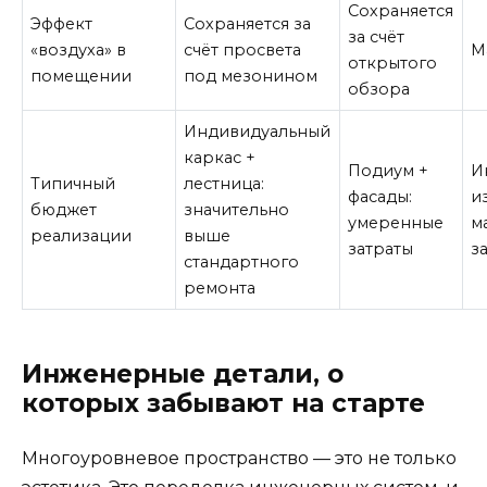
Сохраняется
Эффект
Сохраняется за
за счёт
«воздуха» в
счёт просвета
М
открытого
помещении
под мезонином
обзора
Индивидуальный
каркас +
Подиум +
И
Типичный
лестница:
фасады:
и
бюджет
значительно
умеренные
м
реализации
выше
затраты
з
стандартного
ремонта
Инженерные детали, о
которых забывают на старте
Многоуровневое пространство — это не только