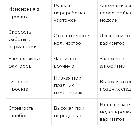
Ручная
Автоматическа
Изменения в
переработка
перестройка
проекте
чертежей
модели
Скорость
Ограниченное
Десятки и сотн
работы с
количество
вариантов
вариантами
Учет сложных
Частично
Заложен в
факторов
вручную
алгоритмы
Низкая при
Гибкость
Высокая даже н
поздних
проекта
поздних стадия
изменениях
Меньше за счёт
Стоимость
Высокая при
моделировани
ошибок
переделках
вариантов