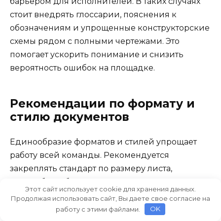
барьером для исполнителей. В таких случаях
стоит внедрять глоссарии, пояснения к
обозначениям и упрощенные конструкторские
схемы рядом с полными чертежами. Это
помогает ускорить понимание и снизить
вероятность ошибок на площадке.
Рекомендации по формату и
стилю документов
Единообразие форматов и стилей упрощает
работу всей команды. Рекомендуется
закреплять стандарт по размеру листа,
масштабам, обозначениям узлов и элементам.
Этот сайт использует cookie для хранения данных.
Важно, чтобы все чертежи имели четкую
Продолжая использовать сайт, Вы даете свое согласие на
подписку и дату, чтобы можно было отследить,
работу с этими файлами.
OK