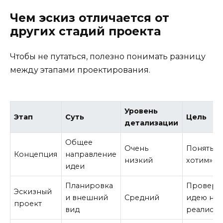
Чем эскиз отличается от
других стадий проекта
Чтобы не путаться, полезно понимать разницу
между этапами проектирования.
Уровень
Этап
Суть
Цель
детализации
Общее
Очень
Понять «
Концепция
направление
низкий
хотим»
идеи
Планировка
Провери
Эскизный
и внешний
Средний
идею на
проект
вид
реалисти