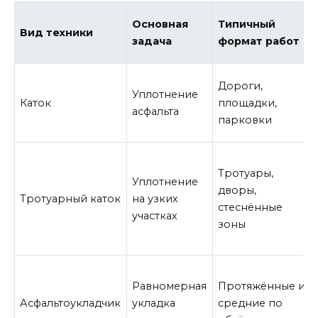
Основная
Типичный
Вид техники
задача
формат работ
Дороги,
Уплотнение
Каток
площадки,
асфальта
парковки
Тротуары,
Уплотнение
дворы,
Тротуарный каток
на узких
стеснённые
участках
зоны
Равномерная
Протяжённые и
Асфальтоукладчик
укладка
средние по