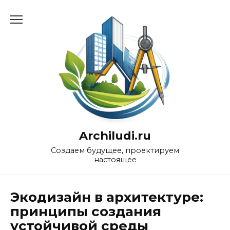
Перейти
к
содержанию
Archiludi.ru
Создаем будущее, проектируем
настоящее
Экодизайн в архитектуре:
принципы создания
устойчивой среды