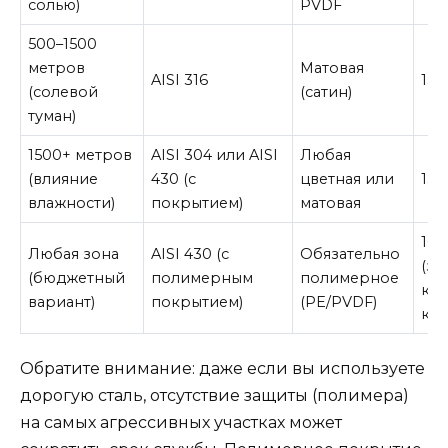
солью)
PVDF
500–1500
метров
Матовая
AISI 316
15–
(солевой
(сатин)
туман)
1500+ метров
AISI 304 или AISI
Любая
(влияние
430 (с
цветная или
15–
влажности)
покрытием)
матовая
10–
Любая зона
AISI 430 (с
Обязательно
(за
(бюджетный
полимерным
полимерное
кач
вариант)
покрытием)
(PE/PVDF)
кра
Обратите внимание: даже если вы используете
дорогую сталь, отсутствие защиты (полимера)
на самых агрессивных участках может