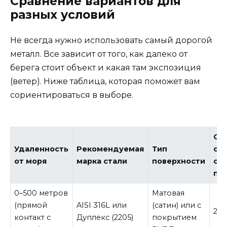
Сравнение вариантов для
разных условий
Не всегда нужно использовать самый дорогой
металл. Все зависит от того, как далеко от
берега стоит объект и какая там экспозиция
(ветер). Ниже таблица, которая поможет вам
сориентироваться в выборе.
Ож
Удаленность
Рекомендуемая
Тип
ср
от моря
марка стали
поверхности
сл
пр
0–500 метров
Матовая
(прямой
AISI 316L или
(сатин) или с
25–
контакт с
Дуплекс (2205)
покрытием