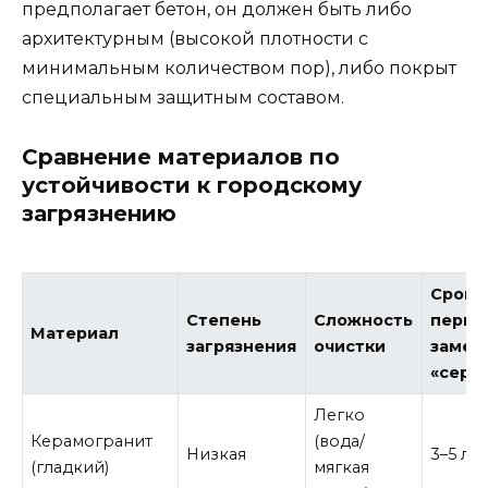
предполагает бетон, он должен быть либо
архитектурным (высокой плотности с
минимальным количеством пор), либо покрыт
специальным защитным составом.
Сравнение материалов по
устойчивости к городскому
загрязнению
Срок 
Степень
Сложность
перво
Материал
загрязнения
очистки
замет
«серо
Легко
Керамогранит
(вода/
Низкая
3–5 ле
(гладкий)
мягкая