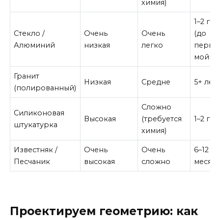
химия)
1–2 год
Стекло /
Очень
Очень
(до
Алюминий
низкая
легко
перво
мойки
Гранит
Низкая
Средне
5+ лет
(полированный)
Сложно
Силиконовая
Высокая
(требуется
1–2 год
штукатурка
химия)
Известняк /
Очень
Очень
6–12
Песчаник
высокая
сложно
месяц
Проектируем геометрию: как