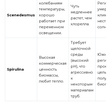
колебаниям
Регион
Чуть
температуры,
умере
медленнее
Scenedesmus
хорошо
климат
растет, чем
работает при
неста
хлорелла.
переменном
солнце
освещении.
Требует
щелочной
среды
Южны
Высокая
(высокий
регион
коммерческая
pH), что
проект
Spirulina
ценность
агрессивно
целью
биомассы,
к
получе
любит тепло.
некоторым
биопро
материалам
труб.