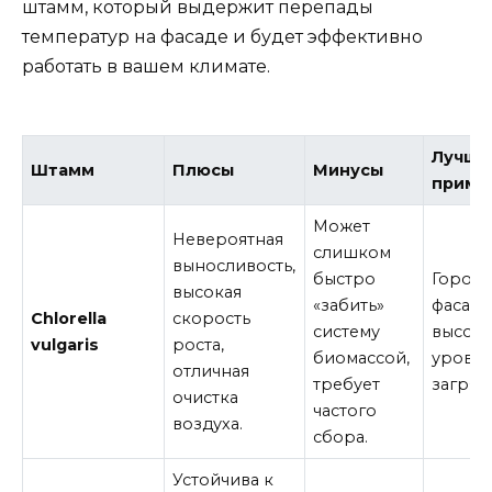
штамм, который выдержит перепады
температур на фасаде и будет эффективно
работать в вашем климате.
Лучше
Штамм
Плюсы
Минусы
приме
Может
Невероятная
слишком
выносливость,
быстро
Город
высокая
«забить»
фасады
Chlorella
скорость
систему
высок
vulgaris
роста,
биомассой,
уровн
отличная
требует
загряз
очистка
частого
воздуха.
сбора.
Устойчива к