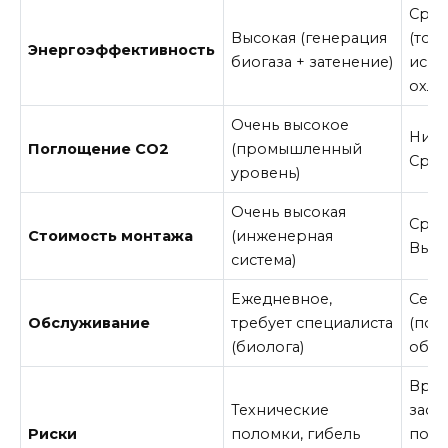
Сред
Высокая (генерация
(тол
Энергоэффективность
биогаза + затенение)
испа
охла
Очень высокое
Низк
Поглощение CO2
(промышленный
Сре
уровень)
Очень высокая
Сред
Стоимость монтажа
(инженерная
Высо
система)
Ежедневное,
Сезо
Обслуживание
требует специалиста
(пол
(биолога)
обре
Вред
Технические
засух
Риски
поломки, гибель
пов