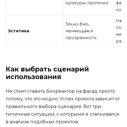
культуры, протечки
фаса
кор
Нату
Техно-био,
стат
Эстетика
меняющаяся
мед
прозрачность
раст
Как выбрать сценарий
использования
Не стоит ставить биореактор на фасад просто
потому, что это модно. Успех проекта зависит от
правильного выбора сценария. Вот три
типичные ситуации, с которыми я сталкивался
в анализе подобных проектов: