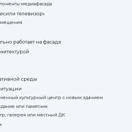
поненты медиафасада
весили телевизор»
азмещения
льно работает на фасаде
рхитектурой
ативной среды
 ситуации
менный культурный центр с новым зданием
здание или памятник
тр, галерея или местный ДК
и