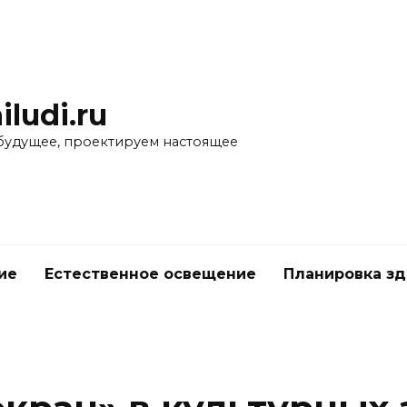
iludi.ru
будущее, проектируем настоящее
ие
Естественное освещение
Планировка з
е