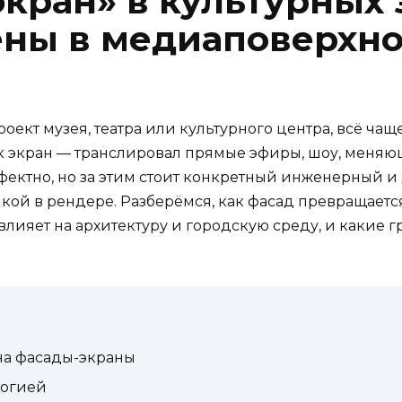
кран» в культурных 
ены в медиаповерхно
оект музея, театра или культурного центра, всё чаще
как экран — транслировал прямые эфиры, шоу, меня
фектно, но за этим стоит конкретный инженерный и
нкой в рендере. Разберёмся, как фасад превращаетс
влияет на архитектуру и городскую среду, и какие г
на фасады-экраны
логией