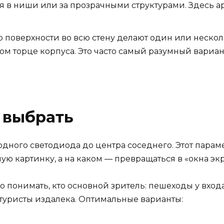
я в ниши или за прозрачными структурами. Здесь а
 поверхности во всю стену делают один или нескол
ухом торце корпуса. Это часто самый разумный вариа
 выбрать
одного светодиода до центра соседнего. Этот параме
ую картинку, а на каком — превращаться в «окна экр
 понимать, кто основной зритель: пешеходы у входа
уристы издалека. Оптимальные варианты: