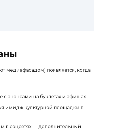
раны
ают медиафасадом) появляется, когда
 с анонсами на буклетах и афишах.
уя имидж культурной площадки в
 им в соцсетях — дополнительный