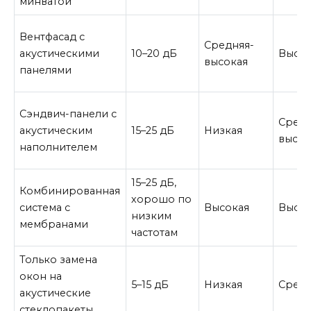
минватой
Вентфасад с
Средняя-
акустическими
10–20 дБ
Высок
высокая
панелями
Сэндвич-панели с
Средн
акустическим
15–25 дБ
Низкая
высок
наполнителем
15–25 дБ,
Комбинированная
хорошо по
система с
Высокая
Высок
низким
мембранами
частотам
Только замена
окон на
5–15 дБ
Низкая
Сред
акустические
стеклопакеты