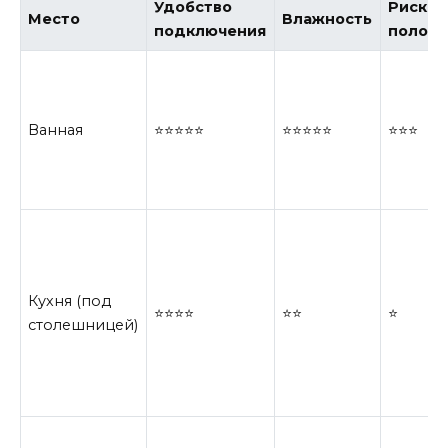
Удобство
Риск
Место
Влажность
подключения
полом
Ванная
⭐⭐⭐⭐⭐
⭐⭐⭐⭐⭐
⭐⭐⭐
Кухня (под
⭐⭐⭐⭐
⭐⭐
⭐
столешницей)