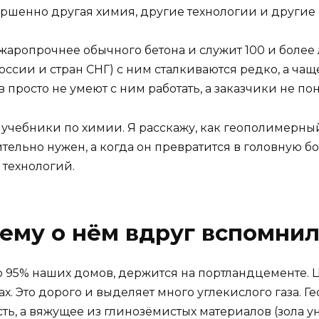
ершенно другая химия, другие технологии и другие
жаропрочнее обычного бетона и служит 100 и более 
России и стран СНГ) с ним сталкиваются редко, а ча
просто не умеют с ним работать, а заказчики не по
ь учебники по химии. Я расскажу, как геополимерны
ительно нужен, а когда он превратится в головную б
технологий.
чему о нём вдруг вспомни
о 95% наших домов, держится на портландцементе. 
х. Это дорого и выделяет много углекислого газа. 
есть, а вяжущее из глинозёмистых материалов (зола у