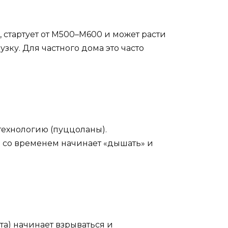
 стартует от М500–М600 и может расти
зку. Для частного дома это часто
технологию (пуццоланы).
 со временем начинает «дышать» и
та) начинает взрываться и