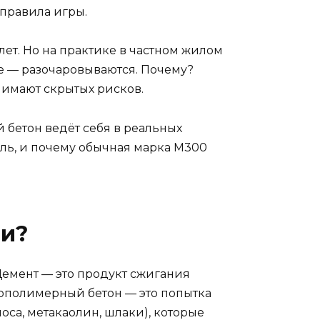
 правила игры.
лет. Но на практике в частном жилом
ще — разочаровываются. Почему?
нимают скрытых рисков.
й бетон ведёт себя в реальных
оль, и почему обычная марка М300
ли?
Цемент — это продукт сжигания
Геополимерный бетон — это попытка
носа, метакaолин, шлаки), которые