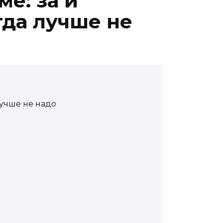
е: за и
огда лучше не
лучше не надо