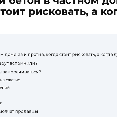
бетон в частном дом
стоит рисковать, а к
 доме: за и против, когда стоит рисковать, а когда 
вдруг вспомнили?
е заморачиваться?
 на сжатие
оений
ли
 молчат продавцы