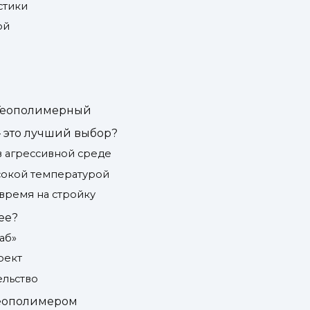
стики
ой
 Геополимерный
 это лучший выбор?
в агрессивной среде
сокой температурой
время на стройку
ее?
аб»
оект
ельство
геополимером