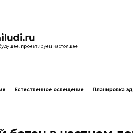
iludi.ru
будущее, проектируем настоящее
ие
Естественное освещение
Планировка з
е