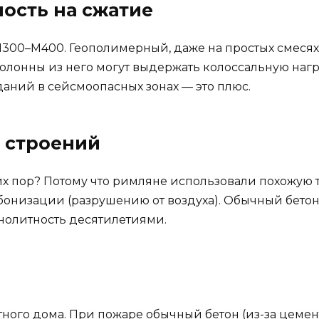
ность на сжатие
300–М400. Геополимерный, даже на простых смесях,
 колонны из него могут выдержать колоссальную нагру
даний в сейсмоопасных зонах — это плюс.
х строений
их пор? Потому что римляне использовали похожую 
онизации (разрушению от воздуха). Обычный бетон
нолитность десятилетиями.
тного дома. При пожаре обычный бетон (из-за цемен