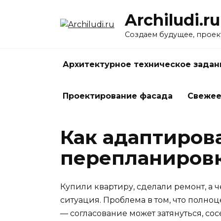
Перейти
Archiludi.ru
к
содержанию
Создаем будущее, проек
Архитектурное техническое задан
Проектирование фасада
Свеже
Как адаптиров
перепланировк
Купили квартиру, сделали ремонт, а ч
ситуация. Проблема в том, что полно
— согласование может затянуться, сос