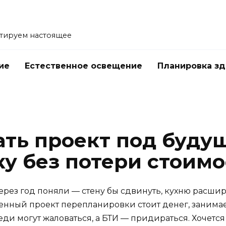
тируем настоящее
ие
Естественное освещение
Планировка з
е
ать проект под буду
у без потери стоимо
ерез год поняли — стену бы сдвинуть, кухню расшир
ценный проект перепланировки стоит денег, занимает
еди могут жаловаться, а БТИ — придираться. Хочется