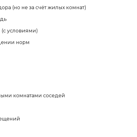
ора (но не за счёт жилых комнат)
адь
 (с условиями)
дении норм
лыми комнатами соседей
мещений