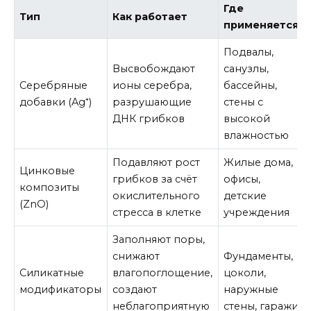
Где
Тип
Как работает
применяется
Подвалы,
Высвобождают
санузлы,
Серебряные
ионы серебра,
бассейны,
добавки (Ag⁺)
разрушающие
стены с
ДНК грибков
высокой
влажностью
Подавляют рост
Жилые дома,
Цинковые
грибков за счёт
офисы,
композиты
окислительного
детские
(ZnO)
стресса в клетке
учреждения
Заполняют поры,
снижают
Фундаменты,
Силикатные
влагопоглощение,
цоколи,
модификаторы
создают
наружные
неблагоприятную
стены, гаражи