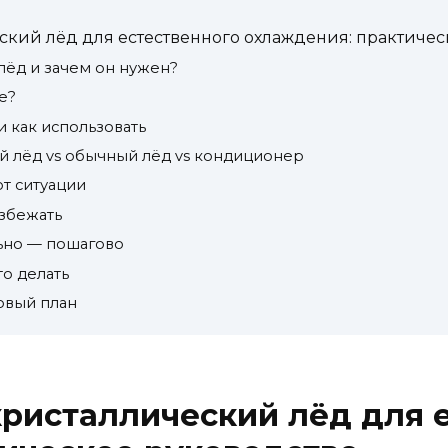
ский лёд для естественного охлаждения: практичес
лёд и зачем он нужен?
е?
 как использовать
й лёд vs обычный лёд vs кондиционер
от ситуации
избежать
льно — пошагово
то делать
овый план
кристаллический лёд для 