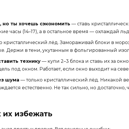
, но ты хочешь сэкономить
— ставь кристаллическ
е часы (14–17), а в остальное время — охлаждай ль
о кристаллический лёд. Замораживай блоки в морози
е. Держи в тени, укутанным в фольгированный изол
ставить технику
— купи 2–3 блока и ставь их за ок
ель под окном. Работает, если окно выходит на севе
ез шума
— только кристаллический лёд. Никакой ве
ждается естественно. Не так сильно, но достаточно, ч
 их избежать