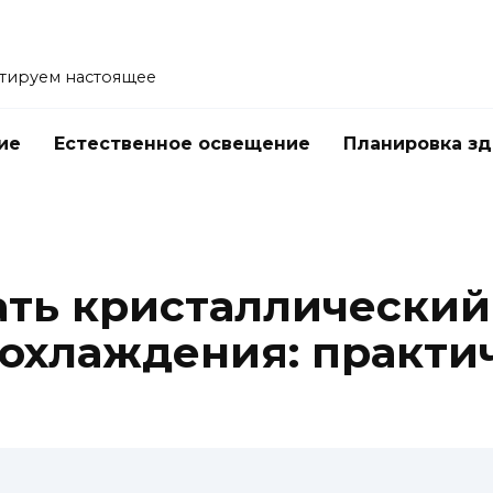
тируем настоящее
ие
Естественное освещение
Планировка з
е
ать кристаллический
 охлаждения: практи