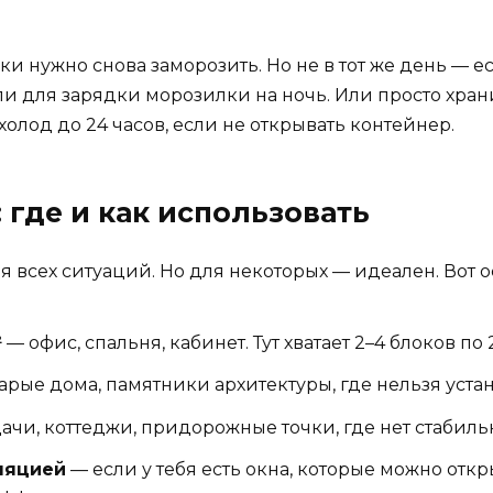
оки нужно снова заморозить. Но не в тот же день — е
 для зарядки морозилки на ночь. Или просто храни
лод до 24 часов, если не открывать контейнер.
где и как использовать
 всех ситуаций. Но для некоторых — идеален. Вот 
²
— офис, спальня, кабинет. Тут хватает 2–4 блоков по 2
арые дома, памятники архитектуры, где нельзя уста
ачи, коттеджи, придорожные точки, где нет стабиль
ляцией
— если у тебя есть окна, которые можно отк