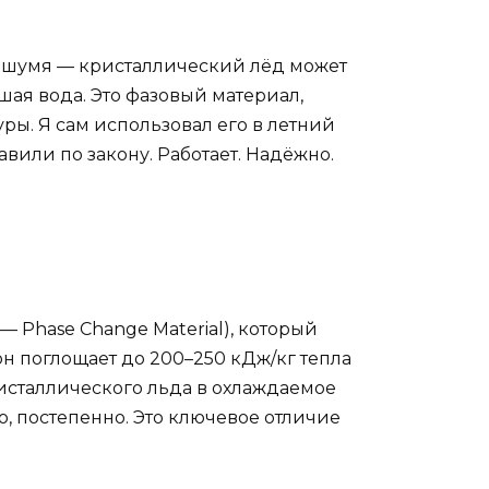
е шумя — кристаллический лёд может
шая вода. Это фазовый материал,
уры. Я сам использовал его в летний
авили по закону. Работает. Надёжно.
 Phase Change Material), который
он поглощает до 200–250 кДж/кг тепла
кристаллического льда в охлаждаемое
но, постепенно. Это ключевое отличие