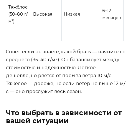
до
Тяжёлое
ра
6–12
(50–80 г/
Высокая
Низкая
пе
месяцев
м²)
по
пр
жи
Совет: если не знаете, какой брать — начните со
среднего (35–40 г/м²). Он балансирует между
стоимостью и надёжностью. Лёгкое —
дешевле, но рвётся от порыва ветра 10 м/с.
Тяжёлое — дороже, но если ветер не выше 12 м/
с — оно прослужит весь сезон.
Что выбрать в зависимости от
вашей ситуации