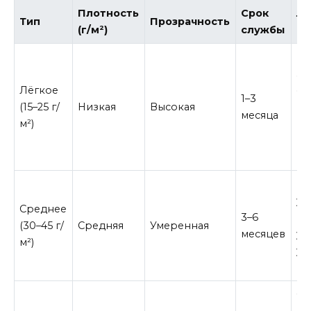
Плотность
Срок
Лу
Тип
Прозрачность
(г/м²)
службы
по
Кр
за
Лёгкое
ст
1–3
(15–25 г/
Низкая
Высокая
вр
месяца
м²)
ра
по
по
По
уб
Среднее
3–6
ка
(30–45 г/
Средняя
Умеренная
месяцев
уч
м²)
ум
ве
Си