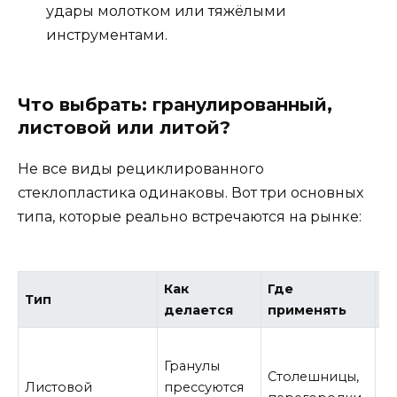
удары молотком или тяжёлыми
инструментами.
Что выбрать: гранулированный,
листовой или литой?
Не все виды рециклированного
стеклопластика одинаковы. Вот три основных
типа, которые реально встречаются на рынке:
Как
Где
Тип
П
делается
применять
Р
Гранулы
Столешницы,
п
Листовой
прессуются