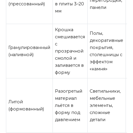
перегородки,
ле
(прессованный)
в плиты 3–20
панели
м
мм
ш
Крошка
М
Полы,
смешивается
д
декоративные
с
л
Гранулированный
покрытия,
прозрачной
ф
(наливной)
столешницы с
смолой и
у
эффектом
заливается в
в
«камня»
форму
э
Разогретый
Светильники,
В
материал
мебельные
то
Литой
льётся в
элементы,
г
(формованный)
форму под
сложные
п
давлением
детали
п