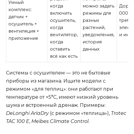
Умный
когда
можно задать
Дорож
комплекс:
включить
режимы для
000 ру
датчик +
осушитель,
разных
требу
осушитель +
когда
растений,
элект
вентиляция +
вентилятор,
уведомления,
и инт
приложение
когда
история
оставить
данных
всё как есть
Системы с осушителем — это не бытовые
приборы из магазина. Ищите модели с
режимом «для теплиц»: они работают при
температуре от +5°C, имеют низкий уровень
шума и встроенный дренаж. Примеры:
DeLonghi AriaDry
(с режимом «теплица»),
Trotec
TAC 100 E
,
Meibes Climate Control
.