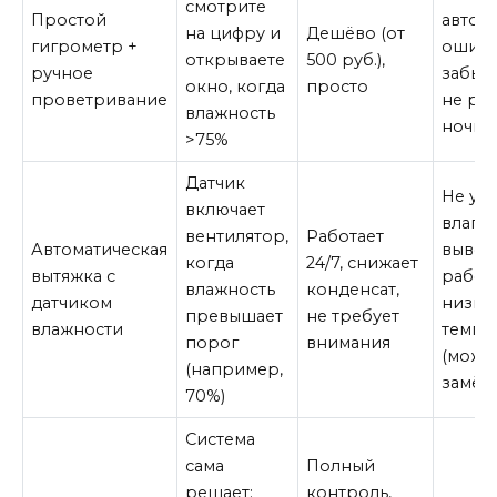
смотрите
Простой
автом
на цифру и
Дешёво (от
гигрометр +
ошибк
открываете
500 руб.),
ручное
забыв
окно, когда
просто
проветривание
не ра
влажность
ночью
>75%
Датчик
Не уб
включает
влагу 
вентилятор,
Работает
Автоматическая
вывод
когда
24/7, снижает
вытяжка с
работ
влажность
конденсат,
датчиком
низки
превышает
не требует
влажности
темпе
порог
внимания
(може
(например,
замёр
70%)
Система
сама
Полный
решает:
контроль,