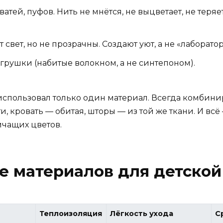
атей, пуфов. Нить не мнётся, не выцветает, не теря
свет, но не прозрачны. Создают уют, а не «лаборато
грушки (набитые волокном, а не синтепоном).
 использовал только один материал. Всегда комбин
и, кровать — обитая, шторы — из той же ткани. И всё
ичащих цветов.
е материалов для детской
Теплоизоляция
Лёгкость ухода
С