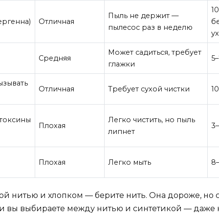
10
Пыль не держит —
ергенна)
Отличная
б
пылесос раз в неделю
у
Может садиться, требует
Средняя
5–
глажки
ызывать
Отличная
Требует сухой чистки
10
 токсины
Легко чистить, но пыль
Плохая
3–
липнет
Плохая
Легко мыть
8–
 нитью и хлопком — берите нить. Она дороже, но сл
ли вы выбираете между нитью и синтетикой — даже н