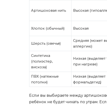
Артишоковая нить
Высокая (гипоалл
Хлопок (обычный)
Высокая
Средняя (может в
Шерсть (овечья)
аллергию)
Синтетика
Низкая (выделяет
(полиэстер,
при нагреве)
вискоза)
ПВХ (натяжные
Низкая (выделяет
потолки)
формальдегид)
Если вы выбираете между артишоковой
ребёнок не будет чихать по утрам. Ес