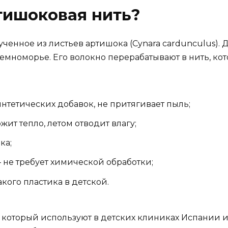
тишоковая нить?
енное из листьев артишока (Cynara cardunculus). Да,
иземноморье. Его волокно перерабатывают в нить, к
нтетических добавок, не притягивает пыль;
т тепло, летом отводит влагу;
ка;
 не требует химической обработки;
акого пластика в детской.
, который используют в детских клиниках Испании и 