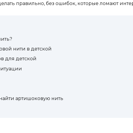
сделать правильно, без ошибок, которые ломают инте
нить?
овой нити в детской
в для детской
 ситуации
о
е найти артишоковую нить