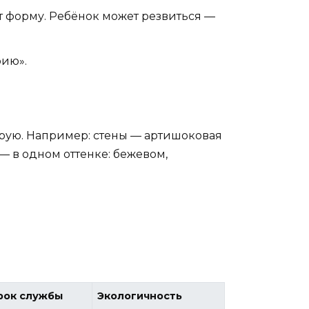
ет форму. Ребёнок может резвиться —
рию».
ирую. Например: стены — артишоковая
 — в одном оттенке: бежевом,
рок службы
Экологичность