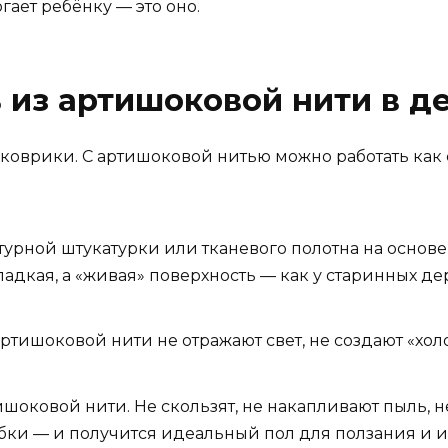
гает ребёнку — это оно.
 из артишоковой нити в д
 коврики. С артишоковой нитью можно работать как с 
турной штукатурки или тканевого полотна на основе 
гладкая, а «живая» поверхность — как у старинных д
ртишоковой нити не отражают свет, не создают «хол
шоковой нити. Не скользят, не накапливают пыль, н
ки — и получится идеальный пол для ползания и и