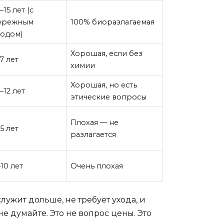
–15 лет (с
ережным
100% биоразлагаемая
ходом)
Хорошая, если без
7 лет
химии
Хорошая, но есть
–12 лет
этические вопросы
Плохая — не
5 лет
разлагается
10 лет
Очень плохая
ужит дольше, не требует ухода, и
е думайте. Это не вопрос цены. Это