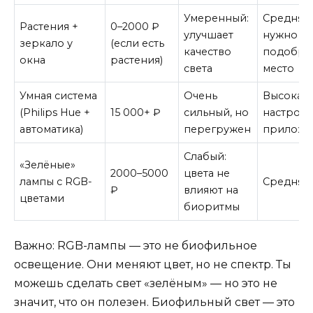
Умеренный:
Средняя:
Растения +
0–2000 ₽
улучшает
нужно
зеркало у
(если есть
качество
подобра
окна
растения)
света
место
Умная система
Очень
Высокая:
(Philips Hue +
15 000+ ₽
сильный, но
настройк
автоматика)
перегружен
приложе
Слабый:
«Зелёные»
2000–5000
цвета не
лампы с RGB-
Средняя
₽
влияют на
цветами
биоритмы
Важно: RGB-лампы — это не биофильное
освещение. Они меняют цвет, но не спектр. Ты
можешь сделать свет «зелёным» — но это не
значит, что он полезен. Биофильный свет — это