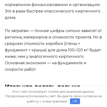
нормальном финансировании и организации.
Это в разы быстрее классического кирпичного
дома.
По затратам — точные цифры сильно зависят от
региона, материалов и сложности проекта. Но в
среднем стоимость коробки (стены +
фундамент + крыша) для дома 100–120 м² будет
ниже, чем у аналогичного кирпичного.
Основная экономия — на фундаменте и
скорости работ.
Итог: что делать дальше
Этот сайт использует cookie для хранения данных.
Продолжая использовать сайт, Вы даете свое согласие на
Если вы задумываетесь о «доме на бату» с
работу с этими файлами.
OK
автоклавным модульным строительством — вот