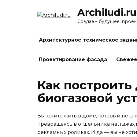
Перейти
Archiludi.ru
к
содержанию
Создаем будущее, проек
Архитектурное техническое задан
Проектирование фасада
Свеже
Как построить
биогазовой ус
Вы хотите жить в доме, который не сж
превращаясь в отшельника на лыжах в 
рекламных роликах. И да — вы не хоти