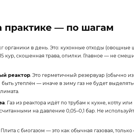
а практике — по шагам
 кг органики в день. Это: кухонные отходы (овощные
0–15 кур, скошенная трава, опилки. Главное — не смеш
ый реактор
. Это герметичный резервуар (обычно из 
быть утеплён — иначе в зиму газ не будет выделятьс
лимата.
за
. Газ из реактора идёт по трубам к кухне, котлу и
ссчитанными на давление 0,05–0,1 бар. Не используй
. Плита с биогазом — это как обычная газовая, тольк