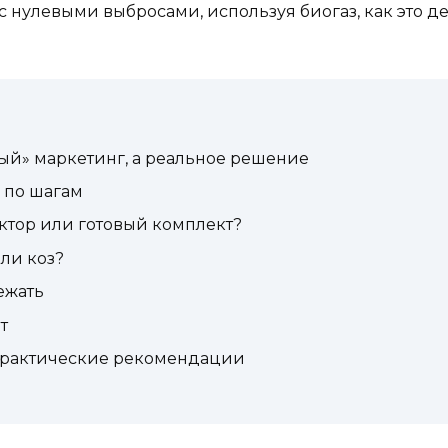
м с нулевыми выбросами, используя биогаз, как это д
ный» маркетинг, а реальное решение
— по шагам
ктор или готовый комплект?
или коз?
ежать
т
 практические рекомендации