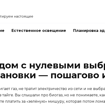
тируем настоящее
ие
Естественное освещение
Планировка з
е
 дом с нулевыми выб
тановки — пошагово 
игает газ, не тратит электричество из сети и не выб
тайге. Вы слышали про биогаз, но не понимаете, как 
те платить за «зелёную» мишуру, которая потом ломае