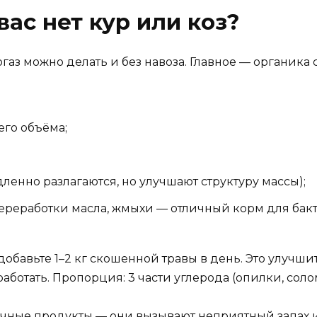
вас нет кур или коз?
газ можно делать и без навоза. Главное — органик
его объёма;
ленно разлагаются, но улучшают структуру массы);
переработки масла, жмыхи — отличный корм для бак
обавьте 1–2 кг скошенной травы в день. Это улучшит 
ботать. Пропорция: 3 части углерода (опилки, солома)
очные продукты — они вызывают неприятный запах и