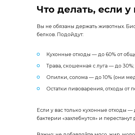
Что делать, если у 
Вы не обязаны держать животных. Био
белков. Подойдут:
Кухонные отходы — до 60% от общ
Трава, скошенная с луга — до 30%;
Опилки, солома — до 10% (они мед
Остатки пивоварения, отходы от 
Если у вас только кухонные отходы — д
бактерии «захлебнутся» и перестанут ра
Важно: не добавляйте мясо, жир, мол