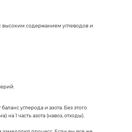
а с высоким содержанием углеводов и
терий.
баланс углерода и азота. Без этого
 на 1 часть азота (навоз, отходы).
 замедляют процесс. Если вы всё же