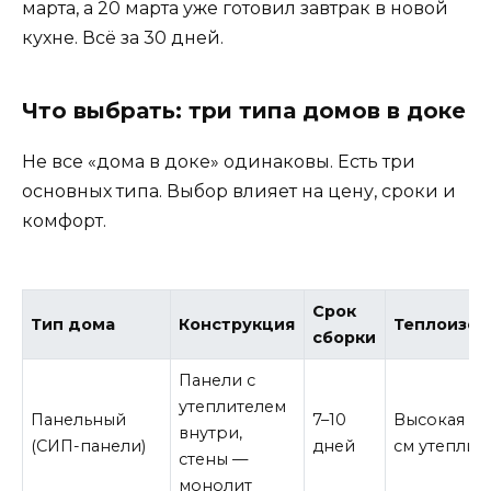
марта, а 20 марта уже готовил завтрак в новой
кухне. Всё за 30 дней.
Что выбрать: три типа домов в доке
Не все «дома в доке» одинаковы. Есть три
основных типа. Выбор влияет на цену, сроки и
комфорт.
Срок
Тип дома
Конструкция
Теплоизол
сборки
Панели с
утеплителем
Панельный
7–10
Высокая (д
внутри,
(СИП-панели)
дней
см утеплите
стены —
монолит