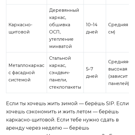
Деревянный
каркас,
Каркасно-
обшивка
10–14
Средняя (10
щитовой
ОСП,
дней
см)
утепление
минватой
Стальной
Средняя–
Металлокаркас
каркас,
5–7
высокая
с фасадной
сэндвич-
дней
(зависит от
системой
панели,
панелей)
стеклопакеты
Если ты хочешь жить зимой — берёшь SIP. Если
хочешь сэкономить и жить летом — берёшь
каркасно-щитовой. Если тебе нужно сдать в
аренду через неделю — берёшь