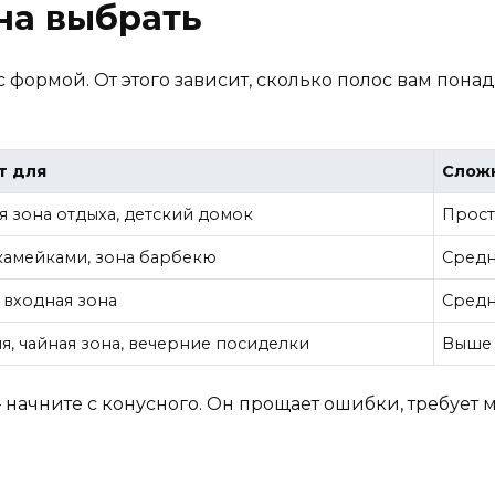
на выбрать
формой. От этого зависит, сколько полос вам понад
т для
Сложн
я зона отдыха, детский домок
Прост
скамейками, зона барбекю
Средн
 входная зона
Средн
я, чайная зона, вечерние посиделки
Выше
начните с конусного. Он прощает ошибки, требует 