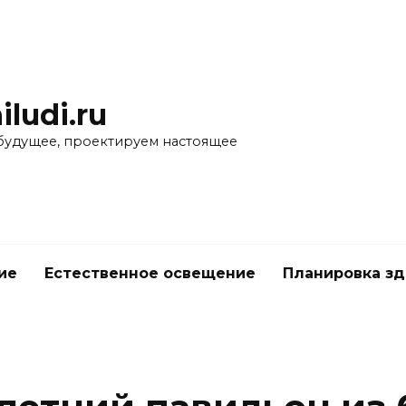
iludi.ru
будущее, проектируем настоящее
ие
Естественное освещение
Планировка з
е