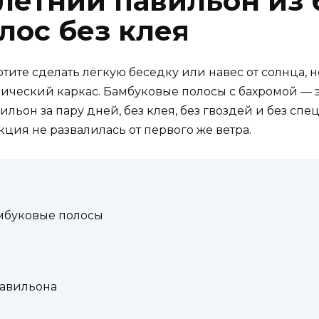
 летний павильон из
лос без клея
хотите сделать лёгкую беседку или навес от солнца, н
ический каркас. Бамбуковые полосы с бахромой — э
льон за пару дней, без клея, без гвоздей и без спе
кция не развалилась от первого же ветра.
мбуковые полосы
павильона