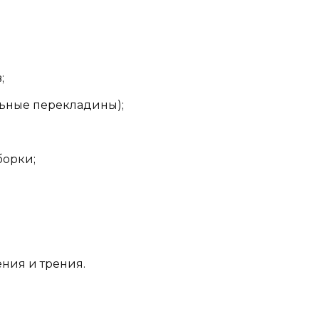
;
льные перекладины);
борки;
ения и трения.