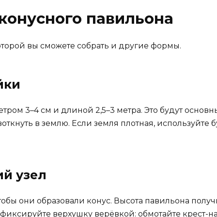
конусного павильона
которой вы сможете собрать и другие формы.
йки
тром 3–4 см и длиной 2,5–3 метра. Это будут основ
откнуть в землю. Если земля плотная, используйте 
ий узел
тобы они образовали конус. Высота павильона получи
афиксируйте верхушку верёвкой: обмотайте крест-н