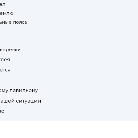
ел
 землю
льные пояса
 верёвки
клея
ется
ому павильону
 вашей ситуации
ас