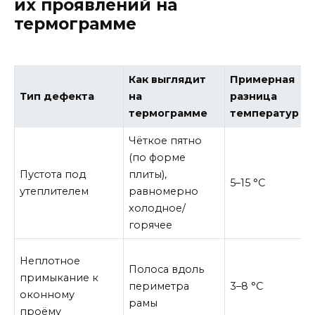
их проявлений на
термограмме
Как выглядит
Примерная
Тип дефекта
на
разница
термограмме
температур
Чёткое пятно
(по форме
Пустота под
плиты),
5–15 °C
утеплителем
равномерно
холодное/
горячее
Неплотное
Полоса вдоль
примыкание к
периметра
3–8 °C
оконному
рамы
проёму