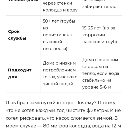
через стенки
забирает тепло
колодца и воду
50+ лет (трубы
из
15–25 лет (из-за
Срок
полиэтилена
коррозии
службы
высокой
насосов и труб)
плотности)
Дома с высоким
Дома с низким
спросом на
Подходит
потреблением
тепло, если вода
для
тепла, участки с
стабильно на
чистой водой
уровне 5–8 м
Я выбрал замкнутый контур. Почему? Потому
что не хотел каждый год чистить фильтры. И не
хотел рисковать, что насос сломается зимой. В
моём случае — 80 метров колодца, вода на 12 м