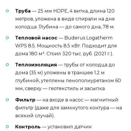
Труба
— 25 мм HDPE, 4 витка, длина 120
метров, уложена в виде спирали на дне
колодца. Глубина — до самого дна, 78 м.
Тепловой насос
— Buderus Logatherm
WPS 8.5. Мощность 8.5 кВт. Подходит для
дома 180 м². Стоил 320 тыс. руб. (2021 г.).
Теплоизоляция
— трубы от колодца до
дома (35 м) уложены в траншее 1.2 м
глубиной, утеплены пенополиуретаном 60
мм, сверху — геотекстиль и засыпка.
Фильтр
— на входе в насос — магнитный
фильтр (даже для замкнутого контура — на
всякий случай).
Контроль
— установил датчик