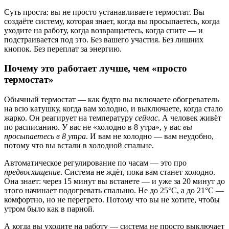
Суть проста: вы не просто устанавливаете термостат. Вы
создаёте систему, которая знает, когда вы просыпаетесь, когда
уходите на работу, когда возвращаетесь, когда спите — и
подстраивается под это. Без вашего участия. Без лишних
кнопок. Без переплат за энергию.
Почему это работает лучше, чем «просто
термостат»
Обычный термостат — как будто вы включаете обогреватель
на всю катушку, когда вам холодно, и выключаете, когда стало
жарко. Он реагирует на температуру
сейчас
. А человек живёт
по расписанию. У вас не «холодно в 8 утра», у вас
вы
просыпаетесь в 8 утра
. И вам не холодно — вам неудобно,
потому что вы встали в холодной спальне.
Автоматическое регулирование по часам — это про
предвосхищение
. Система не ждёт, пока вам станет холодно.
Она знает: через 15 минут вы встанете — и уже за 20 минут до
этого начинает подогревать спальню. Не до 25°C, а до 21°C —
комфортно, но не перегрето. Потому что вы не хотите, чтобы
утром было как в парной.
А когда вы уходите на работу — система не просто выключает