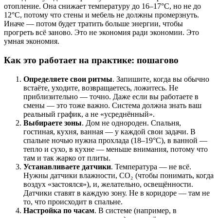
отопление. Она снижает температуру до 16–17°C, но не до
12°C, потому что стены и мебель не должны промерзнуть.
Иначе — потом будет тратить больше энергии, чтобы
прогреть всё заново. Это не экономия ради экономии. Это
умная экономия.
Как это работает на практике: пошагово
Определяете свои ритмы
. Запишите, когда вы обычно
встаёте, уходите, возвращаетесь, ложитесь. Не
приблизительно — точно. Даже если вы работаете в
смены — это тоже важно. Система должна знать ваш
реальный график, а не «усреднённый».
Выбираете зоны
. Дом не однороден. Спальня,
гостиная, кухня, ванная — у каждой свои задачи. В
спальне ночью нужна прохлада (18–19°C), в ванной —
тепло и сухо, в кухне — меньше внимания, потому что
там и так жарко от плиты.
Устанавливаете датчики
. Температура — не всё.
Нужны датчики влажности, CO₂ (чтобы понимать, когда
воздух «застоялся»), и, желательно, освещённости.
Датчики ставят в каждую зону. Не в коридоре — там не
то, что происходит в спальне.
Настройка по часам
. В системе (например, в