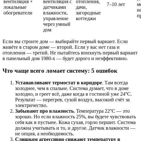
вентиляция +
вентиляция с
отопления,
7–10 лет
м
локальные
датчиками
дачи,
н
обогреватели
влажности,
загородные
п
управление
коттеджи
через умный
дом
Если вы строите дом — выбирайте первый вариант. Если
живёте в старом доме — второй. Если у вас нет газа и
отопления — третий. Не пытайтесь впихнуть первый вариант
в панельный дом 1980-х — будет дорого и неэффективно.
Что чаще всего ломает систему: 5 ошибок
Устанавливают термостат в коридоре
. Там всегда
холоднее, чем в спальне. Система думает, что в доме
холодно, и греет всё, даже когда в гостиной уже 24°C.
Результат — перегрев, сухой воздух, высокий счёт за
электричество.
Забывают про влажность
. Температура 22°C — это
хорошо. Но если влажность 25%, вы будете чувствовать
себя как в пустыне. Кожа сухая, горло першит. Система
должна учитывать и то, и другое. Датчик влажности —
не опция, а необходимость.
Слишком агрессивно снижают температуру в