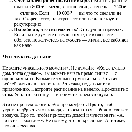
Счёт за электричество/газ не вырос?
Если вы раньше
платили 8000₽ в месяц за отопление, а теперь — 7500₽
— отлично. Если — 10 000₽ — вы что-то сделали не
так. Скорее всего, перегреваете или не используете
рекуперацию.
Вы забыли, что система есть?
Это лучший признак.
Если вы не думаете о температуре, не включаете
обогрев, не жалуетесь на сухость — значит, всё работает
как надо.
Что делать дальше
Не ждите «идеального момента». Не думайте: «Когда куплю
дом, тогда сделаю». Вы можете начать прямо сейчас — с
одной комнаты. Возьмите умный термостат за 5–7 тысяч
рублей, датчик влажности за 2 тысячи, подключите к
приложению. Настройте расписание на неделю. Проживите с
этим. Увидите разницу — и поймёте, зачем это нужно.
Это не про технологии. Это про комфорт. Про то, чтобы
утром не дёргаться от холода, а просыпаться в тёплом, свежем
воздухе. Про то, чтобы приходить домой и чувствовать: «А,
вот это — мой дом». Не потому, что он красивый. А потому,
что он
знает
вас.