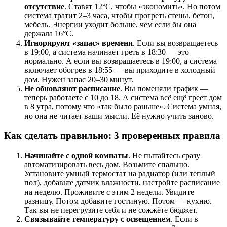
отсутствие
. Ставят 12°C, чтобы «экономить». Но потом
система тратит 2–3 часа, чтобы прогреть стены, бетон,
мебель. Энергии уходит больше, чем если бы она
держала 16°C.
Игнорируют «запас» времени
. Если вы возвращаетесь
в 19:00, а система начинает греть в 18:30 — это
нормально. А если вы возвращаетесь в 19:00, а система
включает обогрев в 18:55 — вы приходите в холодный
дом. Нужен запас 20–30 минут.
Не обновляют расписание
. Вы поменяли график —
теперь работаете с 10 до 18. А система всё ещё греет дом
в 8 утра, потому что «так было раньше». Система умная,
но она не читает ваши мысли. Её нужно учить заново.
Как сделать правильно: 3 проверенных правила
Начинайте с одной комнаты
. Не пытайтесь сразу
автоматизировать весь дом. Возьмите спальню.
Установите умный термостат на радиатор (или теплый
пол), добавьте датчик влажности, настройте расписание
на неделю. Проживите с этим 2 недели. Увидите
разницу. Потом добавите гостиную. Потом — кухню.
Так вы не перегрузите себя и не сожжёте бюджет.
Связывайте температуру с освещением
. Если в