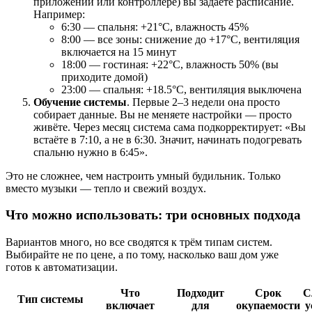
приложении или контроллере) вы задаёте расписание.
Например:
6:30 — спальня: +21°C, влажность 45%
8:00 — все зоны: снижение до +17°C, вентиляция
включается на 15 минут
18:00 — гостиная: +22°C, влажность 50% (вы
приходите домой)
23:00 — спальня: +18.5°C, вентиляция выключена
Обучение системы
. Первые 2–3 недели она просто
собирает данные. Вы не меняете настройки — просто
живёте. Через месяц система сама подкорректирует: «Вы
встаёте в 7:10, а не в 6:30. Значит, начинать подогревать
спальню нужно в 6:45».
Это не сложнее, чем настроить умный будильник. Только
вместо музыки — тепло и свежий воздух.
Что можно использовать: три основных подхода
Вариантов много, но все сводятся к трём типам систем.
Выбирайте не по цене, а по тому, насколько ваш дом уже
готов к автоматизации.
Что
Подходит
Срок
С
Тип системы
включает
для
окупаемости
у