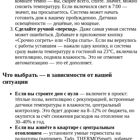
комнате темно — вы, скорее всего, спите. Значит, можно
снизить температуру. Если включился свет в 7:00 —
значит, вы просыпаетесь. Система может начать
готовить дом к вашему пробуждению. Датчики
освещённости — дешёвые, но мощные.
Сделайте ручной «переход»
. Даже самая умная система
может ошибиться. Добавьте в приложение кнопку
«Срочно согреть» или «Пора спать». Если вы вернулись
с работы уставшим — нажали одну кнопку, и система
сразу вывела температуру в гостиной на 23°C, включила
вентиляцию, подняла влажность. Это не отменяет
автоматизацию — это её дополняет.
Что выбрать — в зависимости от вашей
ситуации
Если вы строите дом с нуля
— включите в проект:
тёплые полы, вентиляцию с рекуперацией, встроенные
датчики температуры и влажности, центральный
контроллер. Это будет дороже на 8–12% от бюджета, но
окупится за счёт снижения расходов на отопление на
30–40% в год.
Если вы живёте в квартире с центральным
отоплением
— установите умные термостаты на
радиаторы (например, Tado, THERMOSmart), добавьте