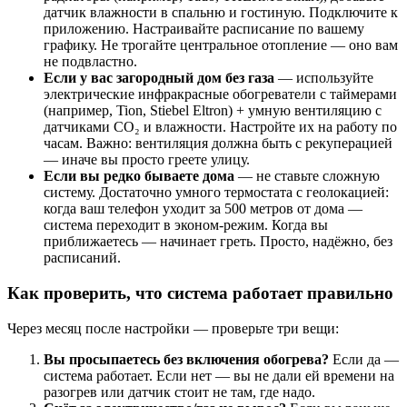
датчик влажности в спальню и гостиную. Подключите к
приложению. Настраивайте расписание по вашему
графику. Не трогайте центральное отопление — оно вам
не подвластно.
Если у вас загородный дом без газа
— используйте
электрические инфракрасные обогреватели с таймерами
(например, Tion, Stiebel Eltron) + умную вентиляцию с
датчиками CO₂ и влажности. Настройте их на работу по
часам. Важно: вентиляция должна быть с рекуперацией
— иначе вы просто греете улицу.
Если вы редко бываете дома
— не ставьте сложную
систему. Достаточно умного термостата с геолокацией:
когда ваш телефон уходит за 500 метров от дома —
система переходит в эконом-режим. Когда вы
приближаетесь — начинает греть. Просто, надёжно, без
расписаний.
Как проверить, что система работает правильно
Через месяц после настройки — проверьте три вещи:
Вы просыпаетесь без включения обогрева?
Если да —
система работает. Если нет — вы не дали ей времени на
разогрев или датчик стоит не там, где надо.