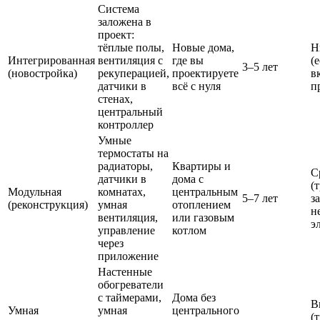
Система
заложена в
проект:
тёплые полы,
Новые дома,
Н
Интегрированная
вентиляция с
где вы
(
3–5 лет
(новостройка)
рекуперацией,
проектируете
в
датчики в
всё с нуля
п
стенах,
центральный
контроллер
Умные
термостаты на
радиаторы,
Квартиры и
С
датчики в
дома с
(
Модульная
комнатах,
центральным
5–7 лет
з
(реконструкция)
умная
отоплением
н
вентиляция,
или газовым
э
управление
котлом
через
приложение
Настенные
обогреватели
с таймерами,
Дома без
В
Умная
умная
центрального
(