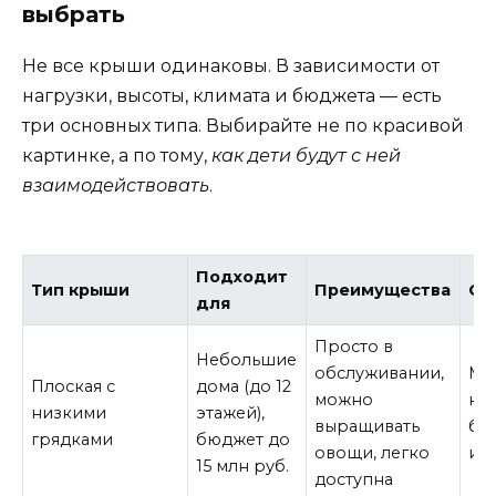
выбрать
Не все крыши одинаковы. В зависимости от
нагрузки, высоты, климата и бюджета — есть
три основных типа. Выбирайте не по красивой
картинке, а по тому,
как дети будут с ней
взаимодействовать
.
Подходит
Тип крыши
Преимущества
Ог
для
Просто в
Небольшие
обслуживании,
Ма
Плоская с
дома (до 12
можно
нет
низкими
этажей),
выращивать
бы
грядками
бюджет до
овощи, легко
ин
15 млн руб.
доступна