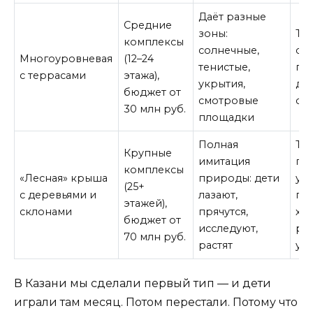
Даёт разные
Средние
зоны:
Тр
комплексы
солнечные,
сл
Многоуровневая
(12–24
тенистые,
ги
с террасами
этажа),
укрытия,
до
бюджет от
смотровые
ст
30 млн руб.
площадки
Полная
Тр
Крупные
имитация
по
комплексы
«Лесная» крыша
природы: дети
ухо
(25+
с деревьями и
лазают,
по
этажей),
склонами
прячутся,
хо
бюджет от
исследуют,
ре
70 млн руб.
растят
ук
В Казани мы сделали первый тип — и дети
играли там месяц. Потом перестали. Потому что