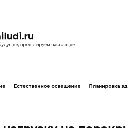
iludi.ru
будущее, проектируем настоящее
ие
Естественное освещение
Планировка з
е