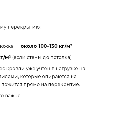
рому перекрытию:
дложка →
около 100–130 кг/м²
кг/м²
(если стены до потолка)
с кровли уже учтён в нагрузке на
опилами, которые опираются на
²
ложится прямо на перекрытие.
то важно.