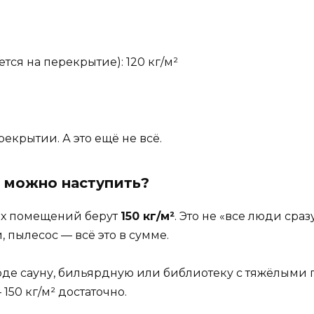
тся на перекрытие): 120 кг/м²
рекрытии. А это ещё не всё.
о можно наступить?
ых помещений берут
150 кг/м²
. Это не «все люди сраз
, пылесос — всё это в сумме.
де сауну, бильярдную или библиотеку с тяжёлыми п
50 кг/м² достаточно.