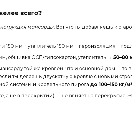
желее всего?
онструкция мансарды
. Вот что ты добавляешь к ста
ги 150 мм + утеплитель 150 мм + пароизоляция + по
мм, обшивка ОСП/гипсокартон, утеплитель →
50–80 
нсарду той же кровлей, что и основной дом — то ве
т если ты делаешь двускатную кровлю с новыми стр
ьной системы и кровельного пирога
до 100–150 кг/м
е, а не в перекрытии) — не влияет на перекрытие. Э