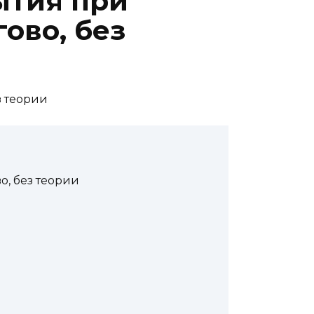
ытия при
ово, без
, без теории