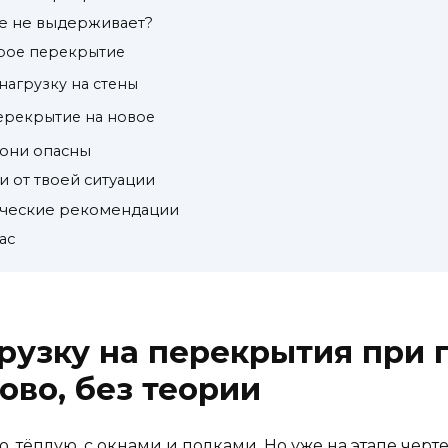
ие не выдерживает?
тарое перекрытие
нагрузку на стены
перекрытие на новое
 они опасны
и от твоей ситуации
ические рекомендации
ас
грузку на перекрытия при
во, без теории
, тёплую, с окнами и полками. Но уже на этапе черт