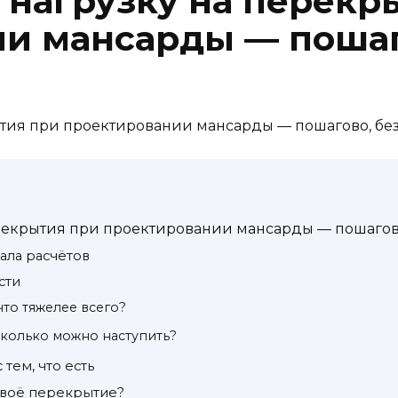
ь нагрузку на перекр
и мансарды — пошаг
ерекрытия при проектировании мансарды — пошагово
чала расчётов
сти
что тяжелее всего?
сколько можно наступить?
 тем, что есть
твоё перекрытие?