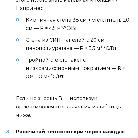
Например:
Кирпичная стена 38 см + утеплитель 20
см — R ≈ 4.5 м²·°C/Вт
Стена из СИП-панелей с 20 см
пенополиуретана — R ≈ 5.5 м²·°C/Вт
Тройной стеклопакет с
низкоэмиссионным покрытием — R ≈
0.8–1.0 м²·°C/Вт
Если не знаешь R — используй
ориентировочные значения из таблицы
ниже.
Рассчитай теплопотери через каждую