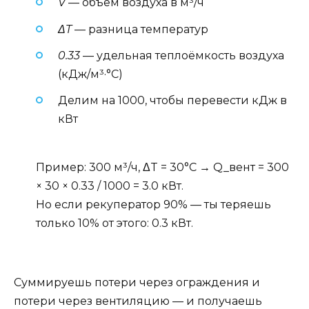
V
— объём воздуха в м³/ч
ΔT
— разница температур
0.33
— удельная теплоёмкость воздуха
(кДж/м³·°C)
Делим на 1000, чтобы перевести кДж в
кВт
Пример: 300 м³/ч, ΔT = 30°C → Q_вент = 300
× 30 × 0.33 / 1000 = 3.0 кВт.
Но если рекуператор 90% — ты теряешь
только 10% от этого: 0.3 кВт.
Суммируешь потери через ограждения и
потери через вентиляцию — и получаешь