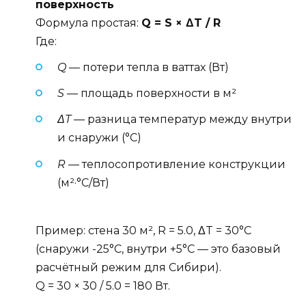
поверхность
Формула простая:
Q = S × ΔT / R
Где:
Q
— потери тепла в ваттах (Вт)
S
— площадь поверхности в м²
ΔT
— разница температур между внутри
и снаружи (°C)
R
— теплосопротивление конструкции
(м²·°C/Вт)
Пример: стена 30 м², R = 5.0, ΔT = 30°C
(снаружи -25°C, внутри +5°C — это базовый
расчётный режим для Сибири).
Q = 30 × 30 / 5.0 = 180 Вт.