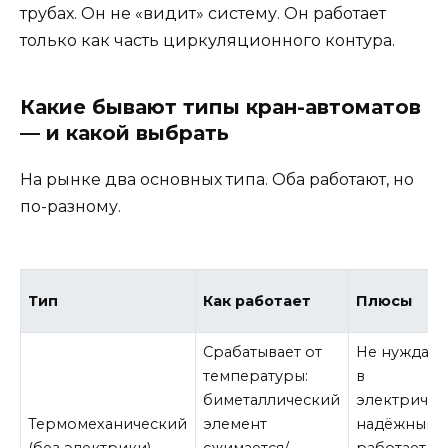
трубах. Он не «видит» систему. Он работает
только как часть циркуляционного контура.
Какие бывают типы кран-автоматов
— и какой выбрать
На рынке два основных типа. Оба работают, но
по-разному.
Тип
Как работает
Плюсы
Срабатывает от
Не нуждает
температуры:
в
биметаллический
электричес
Термомеханический
элемент
надёжный,
(без электрики)
сжимается/
работает д