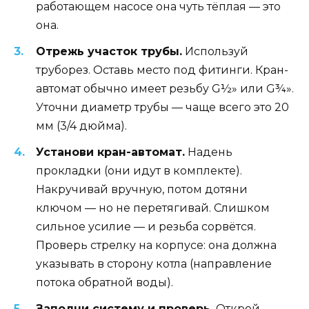
работающем насосе она чуть тёплая — это
она.
Отрежь участок трубы.
Используй
труборез. Оставь место под фитинги. Кран-
автомат обычно имеет резьбу G½» или G¾».
Уточни диаметр трубы — чаще всего это 20
мм (3/4 дюйма).
Установи кран-автомат.
Надень
прокладки (они идут в комплекте).
Накручивай вручную, потом дотяни
ключом — но не перетягивай. Слишком
сильное усилие — и резьба сорвётся.
Проверь стрелку на корпусе: она должна
указывать в сторону котла (направление
потока обратной воды).
Заполни систему и проверь.
Открой