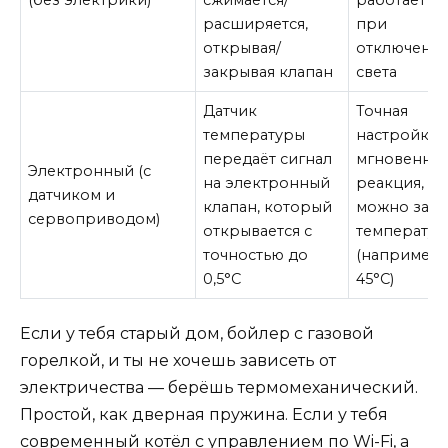
расширяется,
при
открывая/
отключени
закрывая клапан
света
Датчик
Точная
температуры
настройка,
передаёт сигнал
мгновенна
Электронный (с
на электронный
реакция,
датчиком и
клапан, который
можно зада
сервоприводом)
открывается с
температур
точностью до
(например,
0,5°C
45°C)
Если у тебя старый дом, бойлер с газовой
горелкой, и ты не хочешь зависеть от
электричества — берёшь термомеханический.
Простой, как дверная пружина. Если у тебя
современный котёл с управлением по Wi-Fi, а