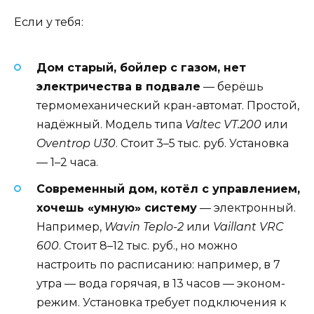
Если у тебя:
Дом старый, бойлер с газом, нет
электричества в подвале
— берёшь
термомеханический кран-автомат. Простой,
надёжный. Модель типа
Valtec VT.200
или
Oventrop U30
. Стоит 3–5 тыс. руб. Установка
— 1–2 часа.
Современный дом, котёл с управлением,
хочешь «умную» систему
— электронный.
Например,
Wavin Teplo-2
или
Vaillant VRC
600
. Стоит 8–12 тыс. руб., но можно
настроить по расписанию: например, в 7
утра — вода горячая, в 13 часов — эконом-
режим. Установка требует подключения к