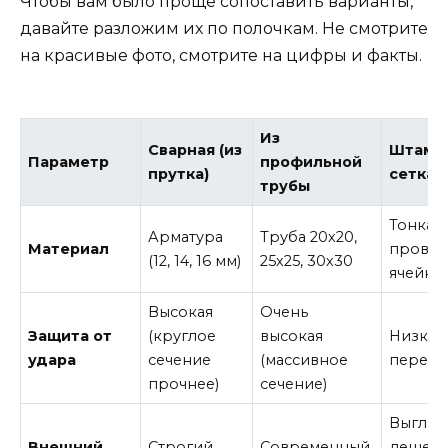
Чтобы вам было проще сопоставить варианты,
давайте разложим их по полочкам. Не смотрите
на красивые фото, смотрите на цифры и факты.
Из
Сварная (из
Штамп
Параметр
профильной
прутка)
сетка
трубы
Тонкая
Арматура
Труба 20х20,
Материал
провол
(12, 14, 16 мм)
25х25, 30х30
ячейке
Высокая
Очень
Защита от
(круглое
высокая
Низкая 
удара
сечение
(массивное
переку
прочнее)
сечение)
Выгляд
Внешний
Строгий,
Современный,
дешево