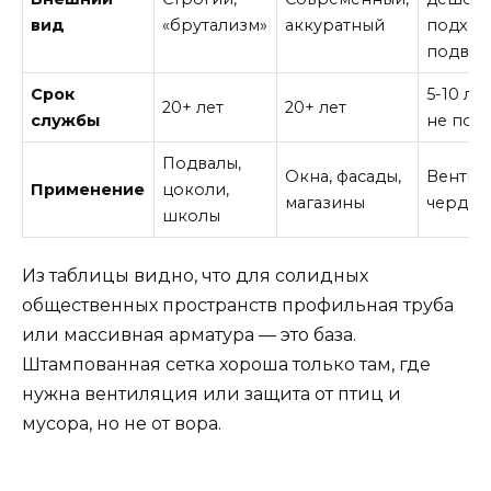
вид
«брутализм»
аккуратный
подход
подвал
Срок
5-10 ле
20+ лет
20+ лет
службы
не пок
Подвалы,
Окна, фасады,
Вентил
Применение
цоколи,
магазины
чердак
школы
Из таблицы видно, что для солидных
общественных пространств профильная труба
или массивная арматура — это база.
Штампованная сетка хороша только там, где
нужна вентиляция или защита от птиц и
мусора, но не от вора.