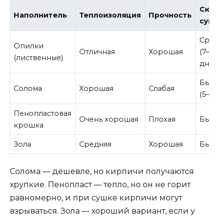
Скор
Наполнитель
Теплоизоляция
Прочность
суш
Сред
Опилки
Отличная
Хорошая
(7–14
(лиственные)
дней
Быст
Солома
Хорошая
Слабая
(5–7 
Пенопластовая
Очень хорошая
Плохая
Быст
крошка
Зола
Средняя
Хорошая
Быст
Солома — дешевле, но кирпичи получаются
хрупкие. Пенопласт — тепло, но он не горит
равномерно, и при сушке кирпичи могут
взрываться. Зола — хороший вариант, если у