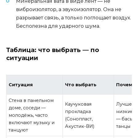
Минеральная вата в виде лент — не
виброизолятор, а звукоизолятор. Она не
разрывает связь, а только поглощает воздух.
Бесполезна для ударного шума.
Таблица: что выбрать — по
ситуации
Ситуация
Что выбрать
Почему
Стена в панельном
Каучуковая
Лучше га
доме, соседи —
прокладка
низкие ч
молодёжь, часто
(Сонопласт,
— басы, 
включают музыку и
Акустик-ВИ)
танцы
танцуют