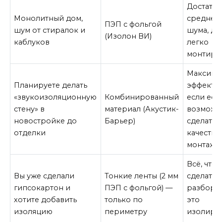
Достаточ
Монолитный дом,
среднег
ПЭП с фольгой
шум от стиралок и
шума, де
(Изолон ВИ)
каблуков
легко
монтиру
Максима
Планируете делать
эффектив
«звукоизоляционную
Комбинированный
если ест
стену» в
материал (Акустик-
возможн
новостройке до
Барьер)
сделать
отделки
качеств
монтаж
Всё, что
Вы уже сделали
Тонкие ленты (2 мм
сделать 
гипсокартон и
ПЭП с фольгой) —
разборк
хотите добавить
только по
это
изоляцию
периметру
изолиро