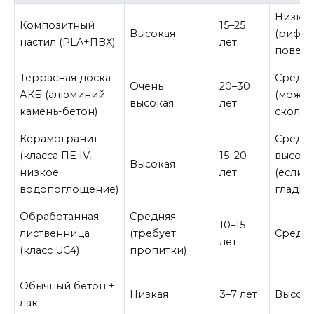
Низкая
Композитный
15–25
Высокая
(рифлё
настил (PLA+ПВХ)
лет
поверх
Террасная доска
Средн
Очень
20–30
АКБ (алюминий-
(может
высокая
лет
камень-бетон)
скольз
Керамогранит
Средня
(класса ПЕ IV,
15–20
высока
Высокая
низкое
лет
(если
водопоглощение)
гладки
Обработанная
Средняя
10–15
лиственница
(требует
Средн
лет
(класс UC4)
пропитки)
Обычный бетон +
Низкая
3–7 лет
Высока
лак