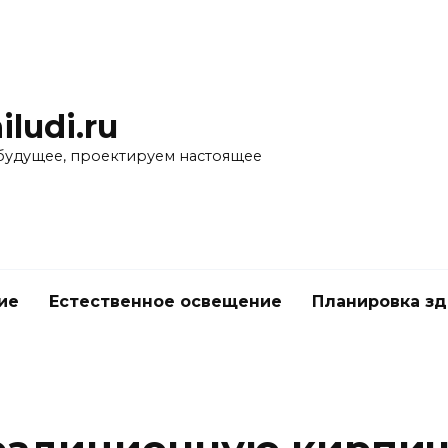
iludi.ru
будущее, проектируем настоящее
ие
Естественное освещение
Планировка з
е