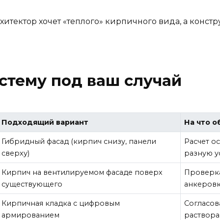
хитектор хочет «теплого» кирпичного вида, а констру
стему под ваш случай
Подходящий вариант
На что о
Гибридный фасад (кирпич снизу, панели
Расчет о
сверху)
разную у
Кирпич на вентилируемом фасаде поверх
Проверка
существующего
анкеров
Кирпичная кладка с цифровым
Согласов
армированием
раствора