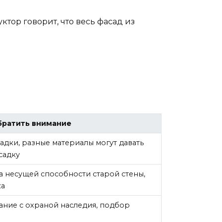
ктор говорит, что весь фасад из
братить внимание
садки, разные материалы могут давать
садку
 несущей способности старой стены,
ка
ание с охраной наследия, подбор