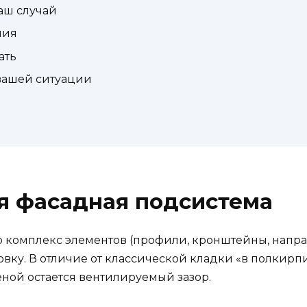
аш случай
ния
ать
 вашей ситуации
я фасадная подсистема
 комплекс элементов (профили, кронштейны, напра
вку. В отличие от классической кладки «в полкирпи
теной остается вентилируемый зазор.