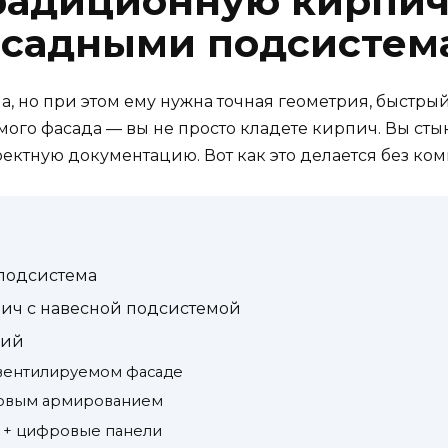
традиционную кирпич
садными подсистем
ча, но при этом ему нужна точная геометрия, быстр
ого фасада — вы не просто кладете кирпич. Вы сты
ктную документацию. Вот как это делается без ко
 подсистема
ич с навесной подсистемой
ций
а вентилируемом фасаде
фровым армированием
ч + цифровые панели