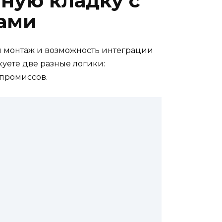
ную кладку с
ами
ый монтаж и возможность интеграции
куете две разные логики:
мпромиссов.