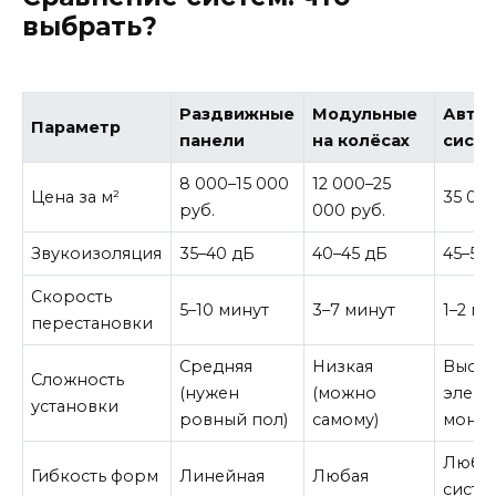
выбрать?
Раздвижные
Модульные
Авто
Параметр
панели
на колёсах
сист
8 000–15 000
12 000–25
Цена за м²
35 00
руб.
000 руб.
Звукоизоляция
35–40 дБ
40–45 дБ
45–50
Скорость
5–10 минут
3–7 минут
1–2 ми
перестановки
Средняя
Низкая
Высок
Сложность
(нужен
(можно
элект
установки
ровный пол)
самому)
монта
Любая
Гибкость форм
Линейная
Любая
систе