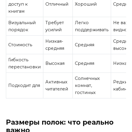
доступ к
Отличный
Хороший
Средни
книгам
Визуальный
Требует
Легко
Не важе
порядок
усилий
поддерживать
видно)
Низкая-
Средняя
Стоимость
Средняя
средняя
высокая
Гибкость
Высокая
Средняя
Низкая
перестановки
Солнечных
Активных
Редких 
Подходит для
комнат,
читателей
кабинет
гостиных
Размеры полок: что реально
важно