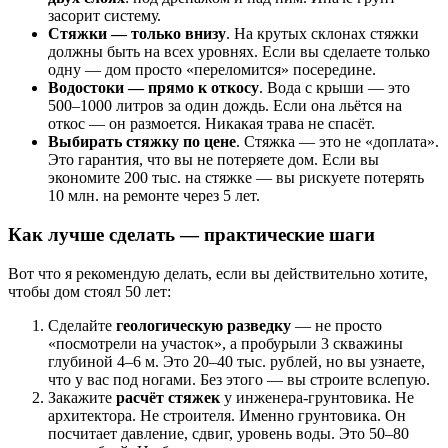
засорит систему.
Стяжки — только внизу
. На крутых склонах стяжки
должны быть на всех уровнях. Если вы сделаете только
одну — дом просто «переломится» посередине.
Водостоки — прямо к откосу
. Вода с крыши — это
500–1000 литров за один дождь. Если она льётся на
откос — он размоется. Никакая трава не спасёт.
Выбирать стяжку по цене
. Стяжка — это не «доплата».
Это гарантия, что вы не потеряете дом. Если вы
экономите 200 тыс. на стяжке — вы рискуете потерять
10 млн. на ремонте через 5 лет.
Как лучше сделать — практические шаги
Вот что я рекомендую делать, если вы действительно хотите,
чтобы дом стоял 50 лет:
Сделайте
геологическую разведку
— не просто
«посмотрели на участок», а пробурыли 3 скважины
глубиной 4–6 м. Это 20–40 тыс. рублей, но вы узнаете,
что у вас под ногами. Без этого — вы строите вслепую.
Закажите
расчёт стяжек
у инженера-грунтовика. Не
архитектора. Не строителя. Именно грунтовика. Он
посчитает давление, сдвиг, уровень воды. Это 50–80