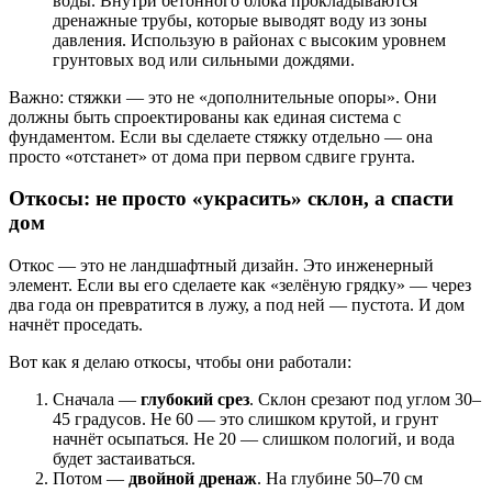
воды. Внутри бетонного блока прокладываются
дренажные трубы, которые выводят воду из зоны
давления. Использую в районах с высоким уровнем
грунтовых вод или сильными дождями.
Важно: стяжки — это не «дополнительные опоры». Они
должны быть спроектированы как единая система с
фундаментом. Если вы сделаете стяжку отдельно — она
просто «отстанет» от дома при первом сдвиге грунта.
Откосы: не просто «украсить» склон, а спасти
дом
Откос — это не ландшафтный дизайн. Это инженерный
элемент. Если вы его сделаете как «зелёную грядку» — через
два года он превратится в лужу, а под ней — пустота. И дом
начнёт проседать.
Вот как я делаю откосы, чтобы они работали:
Сначала —
глубокий срез
. Склон срезают под углом 30–
45 градусов. Не 60 — это слишком крутой, и грунт
начнёт осыпаться. Не 20 — слишком пологий, и вода
будет застаиваться.
Потом —
двойной дренаж
. На глубине 50–70 см