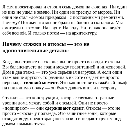
Я сам проектировал и строил семь домов на склонах. Ни один
из них не ушёл в землю. Ни один не треснул от мороза. Ни
один не стал «домом-призраком» с постоянными ремонтами.
Почему? Потому что мы не брали шаблоны из каталога. Мы
смотрели на землю. На грунт. На воду. На то, как она ведёт
себя весной. И только потом — на архитектуру.
Почему стяжки и откосы — это не
«дополнительные детали»
Когда вы строите на склоне, вы не просто возводите стены.
Вы балансируете на грани между гравитацией и инженерией.
Дом в два этажа — это уже серьёзная нагрузка. А если один
этаж выше другого, то разница в высоте создаёт не просто
перепад, а
силовой момент
. Это как поставить тяжёлый шкаф
на наклонную полку — он будет давить вниз и в сторону.
Стяжки — это конструкции, которые связывают разные
уровни дома между собой и с землёй. Они не просто
«подпирают» — они
сдерживают сдвиг
. Откосы — это не
просто «скосы» у подъезда. Это защитные зоны, которые
отводят воду, предотвращают эрозию и не дают грунту под
домом «вымываться».