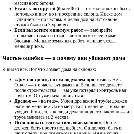
массивного бетона.
Если склон крутой (более 30°)
— стяжки должны быть
не только внизу, но и посередине склона. Иначе дом
«сдвинется» по частям. Я делал дом на 35° склоне —
стяжки были на 3 уровнях.
Если вы хотите минимум работ
— выбирайте
стальные стяжки и откос с бетонными ячеистыми
блоками. Меньше земляных работ, меньше ухода,
меньше риска.
Частые ошибки — и почему они убивают дома
Я видел всё. Вот что ломает дома на склонах:
«Дом построим, потом подумаем про откос»
. Нет.
Откос — это часть фундамента. Если вы его делаете
после строительства — вы уже потеряли контроль над
грунтом. Он уже начал двигаться.
Дренаж — «на глаз»
. Уклон дренажной трубы должен
быть не меньше 2 см на метр. Если меньше — вода не
уходит. Я видел, как люди делали «просто наклон» — и
труба залилась за 2 месяца.
Использовать геотекстиль «как мешок»
. Он не
должен быть просто под щебнем. Он должен быть
в
двух слоях
: под дренажом и над ним. Иначе грунт