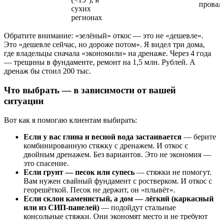
прова
сухих
регионах
Обратите внимание: «зелёный» откос — это не «дешевле».
Это «дешевле сейчас, но дороже потом». Я видел три дома,
где владельцы сначала «экономили» на дренаже. Через 4 года
— трещины в фундаменте, ремонт на 1,5 млн. Рублей. А
дренаж бы стоил 200 тыс.
Что выбрать — в зависимости от вашей
ситуации
Вот как я помогаю клиентам выбирать:
Если у вас глина и весной вода застаивается
— берите
комбинированную стяжку с дренажем. И откос с
двойным дренажем. Без вариантов. Это не экономия —
это спасение.
Если грунт — песок или супесь
— стяжки не помогут.
Вам нужен свайный фундамент с ростверком. И откос с
георешёткой. Песок не держит, он «плывёт».
Если склон каменистый, а дом — лёгкий (каркасный
или из СИП-панелей)
— подойдут стальные
консольные стяжки. Они экономят место и не требуют