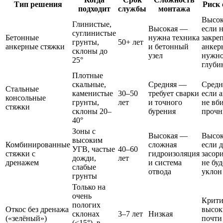
Тип решения
Риск
подходит
службы
монтажа
Высо
Глинистые,
Высокая —
если 
суглинистые
Бетонные
нужна техника
закре
грунты,
50+ лет
анкерные стяжки
и бетонный
анкер
склоны до
узел
нужн
25°
глуби
Плотные
скальные,
Средняя —
Сред
Стальные
каменистые
30–50
требует сварки
если 
консольные
грунты,
лет
и точного
не вб
стяжки
склоны 20–
бурения
прочн
40°
Зоны с
Высокая —
Высо
высоким
Комбинированные
сложная
если 
УГВ, частые
40–60
стяжки с
гидроизоляция
засор
дожди,
лет
дренажем
и система
не буд
слабые
отвода
уклон
грунты
Только на
очень
Крити
пологих
Откос без дренажа
высо
склонах
3–7 лет
Низкая
(«зелёный»)
почти
(<15°), в