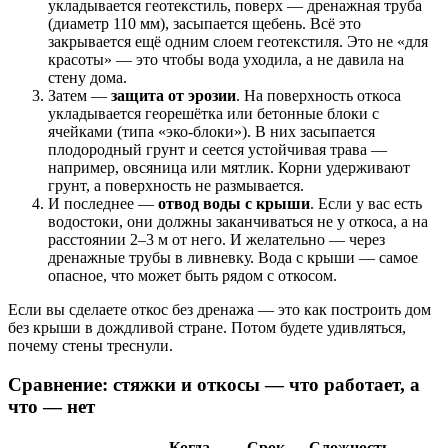
укладывается геотекстиль, поверх — дренажная труба
(диаметр 110 мм), засыпается щебень. Всё это
закрывается ещё одним слоем геотекстиля. Это не «для
красоты» — это чтобы вода уходила, а не давила на
стену дома.
Затем —
защита от эрозии
. На поверхность откоса
укладывается георешётка или бетонные блоки с
ячейками (типа «эко-блоки»). В них засыпается
плодородный грунт и сеется устойчивая трава —
например, овсяница или мятлик. Корни удерживают
грунт, а поверхность не размывается.
И последнее —
отвод воды с крыши
. Если у вас есть
водостоки, они должны заканчиваться не у откоса, а на
расстоянии 2–3 м от него. И желательно — через
дренажные трубы в ливневку. Вода с крыши — самое
опасное, что может быть рядом с откосом.
Если вы сделаете откос без дренажа — это как построить дом
без крыши в дождливой стране. Потом будете удивляться,
почему стены треснули.
Сравнение: стяжки и откосы — что работает, а
что — нет
Когда
Срок
Сложность