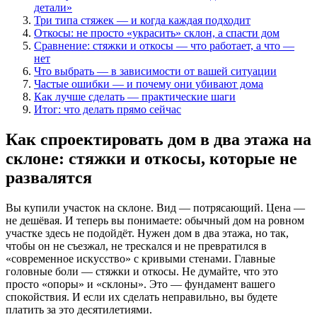
детали»
Три типа стяжек — и когда каждая подходит
Откосы: не просто «украсить» склон, а спасти дом
Сравнение: стяжки и откосы — что работает, а что —
нет
Что выбрать — в зависимости от вашей ситуации
Частые ошибки — и почему они убивают дома
Как лучше сделать — практические шаги
Итог: что делать прямо сейчас
Как спроектировать дом в два этажа на
склоне: стяжки и откосы, которые не
развалятся
Вы купили участок на склоне. Вид — потрясающий. Цена —
не дешёвая. И теперь вы понимаете: обычный дом на ровном
участке здесь не подойдёт. Нужен дом в два этажа, но так,
чтобы он не съезжал, не трескался и не превратился в
«современное искусство» с кривыми стенами. Главные
головные боли — стяжки и откосы. Не думайте, что это
просто «опоры» и «склоны». Это — фундамент вашего
спокойствия. И если их сделать неправильно, вы будете
платить за это десятилетиями.