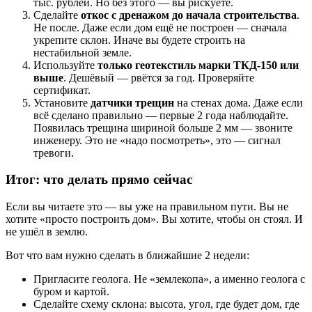
тыс. рублей. Но без этого — вы рискуете.
Сделайте
откос с дренажом до начала строительства
.
Не после. Даже если дом ещё не построен — сначала
укрепите склон. Иначе вы будете строить на
нестабильной земле.
Используйте
только геотекстиль марки ТКД-150 или
выше
. Дешёвый — рвётся за год. Проверяйте
сертификат.
Установите
датчики трещин
на стенах дома. Даже если
всё сделано правильно — первые 2 года наблюдайте.
Появилась трещина шириной больше 2 мм — звоните
инженеру. Это не «надо посмотреть», это — сигнал
тревоги.
Итог: что делать прямо сейчас
Если вы читаете это — вы уже на правильном пути. Вы не
хотите «просто построить дом». Вы хотите, чтобы он стоял. И
не ушёл в землю.
Вот что вам нужно сделать в ближайшие 2 недели:
Пригласите геолога. Не «землекопа», а именно геолога с
буром и картой.
Сделайте схему склона: высота, угол, где будет дом, где