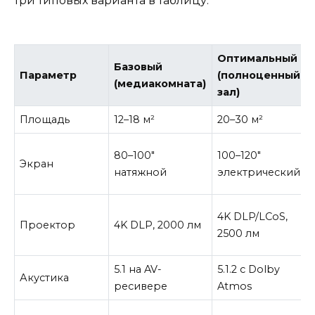
три типовых варианта в таблицу:
Оптимальный
Базовый
Параметр
(полноценный
(медиакомната)
зал)
Площадь
12–18 м²
20–30 м²
80–100″
100–120″
Экран
натяжной
электрический
4K DLP/LCoS,
Проектор
4K DLP, 2000 лм
2500 лм
5.1 на AV-
5.1.2 с Dolby
Акустика
ресивере
Atmos