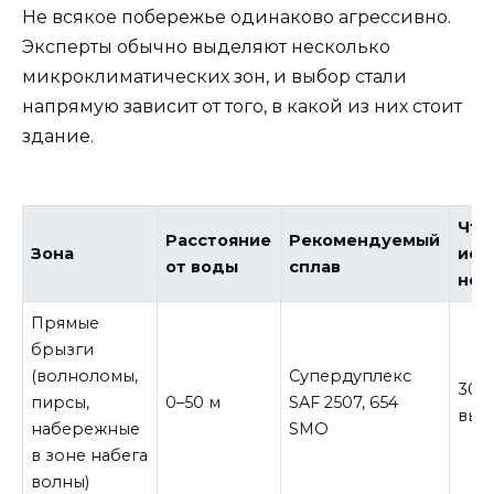
Не всякое побережье одинаково агрессивно.
Эксперты обычно выделяют несколько
микроклиматических зон, и выбор стали
напрямую зависит от того, в какой из них стоит
здание.
Что
Расстояние
Рекомендуемый
Зона
исп
от воды
сплав
нел
Прямые
брызги
(волноломы,
Супердуплекс
304,
пирсы,
0–50 м
SAF 2507, 654
выд
набережные
SMO
в зоне набега
волны)