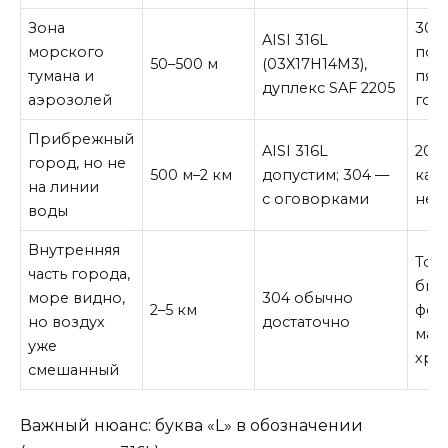
Зона
304
AISI 316L
морского
пок
50–500 м
(03Х17Н14М3),
тумана и
пятн
дуплекс SAF 2205
аэрозолей
год
Прибрежный
AISI 316L
201,
город, но не
500 м–2 км
допустим; 304 —
кат
на линии
с оговорками
нет
воды
Внутренняя
Тол
часть города,
бюд
море видно,
304 обычно
2–5 км
фер
но воздух
достаточно
мар
уже
хро
смешанный
Важный нюанс: буква «L» в обозначении