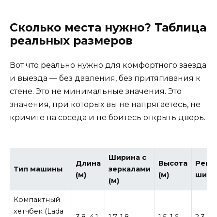
Сколько места нужно? Таблица
реальных размеров
Вот что реально нужно для комфортного заезда
и выезда — без давления, без притягивания к
стене. Это не минимальные значения. Это
значения, при которых вы не напрягаетесь, не
кричите на соседа и не боитесь открыть дверь.
Ширина с
Длина
Высота
Реко
Тип машины
зеркалами
(м)
(м)
шири
(м)
Компактный
хетчбек (Lada
3,8–4,1
1,7–1,8
1,5–1,6
2,3 м