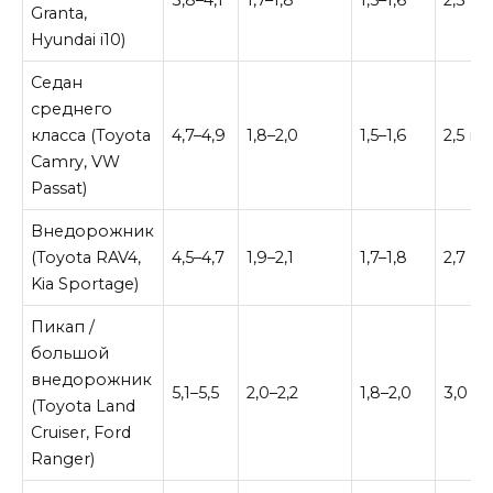
Granta,
Hyundai i10)
Седан
среднего
класса (Toyota
4,7–4,9
1,8–2,0
1,5–1,6
2,5 м
Camry, VW
Passat)
Внедорожник
(Toyota RAV4,
4,5–4,7
1,9–2,1
1,7–1,8
2,7 м
Kia Sportage)
Пикап /
большой
внедорожник
5,1–5,5
2,0–2,2
1,8–2,0
3,0 м
(Toyota Land
Cruiser, Ford
Ranger)