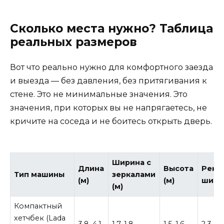
Сколько места нужно? Таблица
реальных размеров
Вот что реально нужно для комфортного заезда
и выезда — без давления, без притягивания к
стене. Это не минимальные значения. Это
значения, при которых вы не напрягаетесь, не
кричите на соседа и не боитесь открыть дверь.
Ширина с
Длина
Высота
Реко
Тип машины
зеркалами
(м)
(м)
шири
(м)
Компактный
хетчбек (Lada
3,8–4,1
1,7–1,8
1,5–1,6
2,3 м