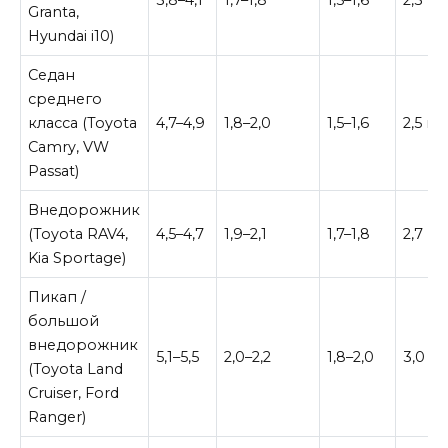
Granta,
Hyundai i10)
Седан
среднего
класса (Toyota
4,7–4,9
1,8–2,0
1,5–1,6
2,5 м
Camry, VW
Passat)
Внедорожник
(Toyota RAV4,
4,5–4,7
1,9–2,1
1,7–1,8
2,7 м
Kia Sportage)
Пикап /
большой
внедорожник
5,1–5,5
2,0–2,2
1,8–2,0
3,0 м
(Toyota Land
Cruiser, Ford
Ranger)