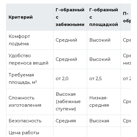
Г-образный
Г-образный
П-
Критерий
с
с
обра
забежными
площадкой
Комфорт
Средний
Высокий
Сред
подъёма
Удобство
Сред
Средний
Высокий
переноса вещей
низк
Требуемая
от 2,0
от 2,5
от 2,8
площадь, м²
Высокая
Сложность
Низкая-
(забежные
Сред
изготовления
средняя
ступени)
Безопасность
Средняя
Высокая
Сред
Цена работы