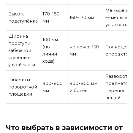
Меньше ша
Высота
170–180
160–170 мм
— меньше
подступёнка
мм
усталость.
Ширина
100 мм
проступи
(по
не менее 150
Полноценн
забежной
линии
мм
опора стоп
ступени в
хода)
узкой части
Разворот с
Габариты
800×800
900×900 мм
предметом,
поворотной
мм
и более
перенос
площадки
вещей.
Что выбрать в зависимости от