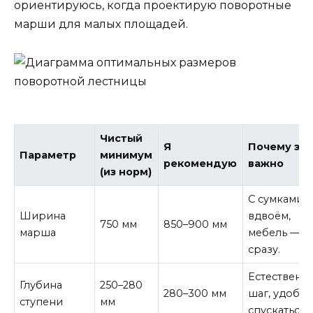
ориентируюсь, когда проектирую поворотные
марши для малых площадей.
Чистый
Я
Почему эт
Параметр
минимум
рекомендую
важно
(из норм)
С сумками,
Ширина
вдвоём,
750 мм
850–900 мм
марша
мебель — в
сразу.
Естественн
Глубина
250–280
280–300 мм
шаг, удобн
ступени
мм
спускаться.