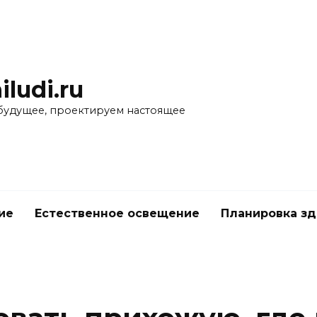
iludi.ru
будущее, проектируем настоящее
ие
Естественное освещение
Планировка з
е