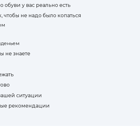
о обуви у вас реально есть
к, чтобы не надо было копаться
ом
иденьем
ы не знаете
ежать
гово
 вашей ситуации
чные рекомендации