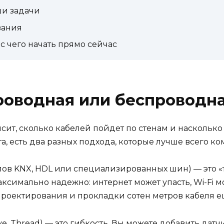
ши задачи
вания
 чего начать прямо сейчас
роводная или беспроводна
сит, сколько кабелей пойдет по стенам и насколько
а, есть два разных подхода, которые лучше всего к
лов KNX, HDL или специализированных шин) — это «
ксимально надежно: интернет может упасть, Wi-Fi м
 проектирования и прокладки сотен метров кабеля е
, Thread) — это гибкость. Вы можете добавить датчи