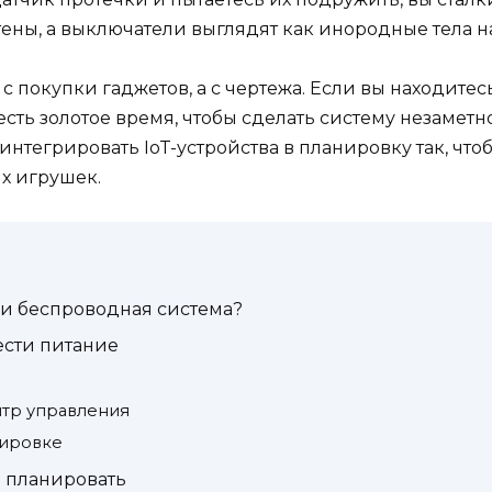
 стены, а выключатели выглядят как инородные тела 
 покупки гаджетов, а с чертежа. Если вы находитес
 есть золотое время, чтобы сделать систему незамет
ак интегрировать IoT-устройства в планировку так, ч
ых игрушек.
ли беспроводная система?
вести питание
нтр управления
анировке
е планировать