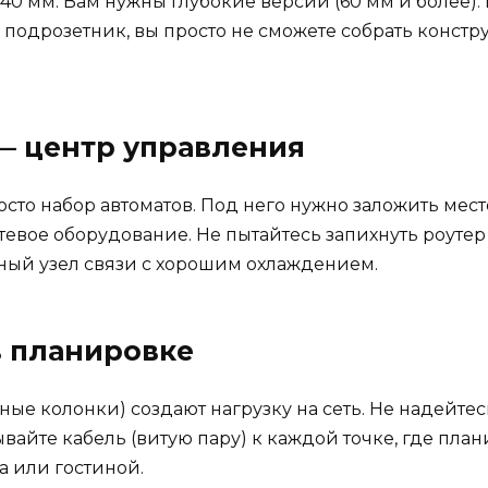
0 мм. Вам нужны глубокие версии (60 мм и более). В
 подрозетник, вы просто не сможете собрать конст
 — центр управления
сто набор автоматов. Под него нужно заложить мес
етевое оборудование. Не пытайтесь запихнуть роуте
ный узел связи с хорошим охлаждением.
 в планировке
ные колонки) создают нагрузку на сеть. Не надейте
йте кабель (витую пару) к каждой точке, где планир
а или гостиной.