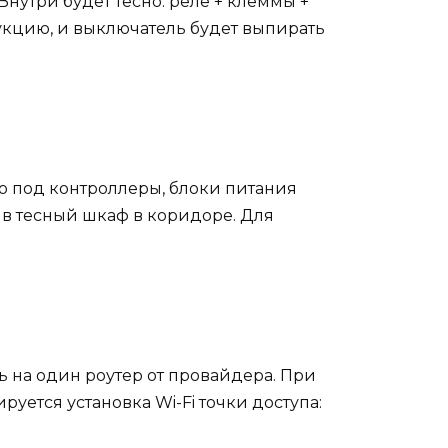
нутри будет тесно: реле + клеммы +
рукцию, и выключатель будет выпирать
то под контроллеры, блоки питания
р в тесный шкаф в коридоре. Для
сь на один роутер от провайдера. При
уется установка Wi-Fi точки доступа: