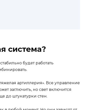
я система?
 стабильно будет работать
омбинировать.
тяжелая артиллерия». Все управление
ожет заглючить, но свет включится
ще до штукатурки стен.
к в любой момент. Но они зависят от