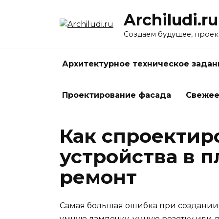
Перейти
Archiludi.ru
к
содержанию
Создаем будущее, проек
Архитектурное техническое задан
Проектирование фасада
Свеже
Как спроектиро
устройства в 
ремонт
Самая большая ошибка при создании у
умную лампочку, умную розетку или да