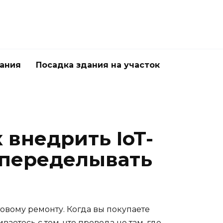
дания
Посадка здания на участок
 внедрить IoT-
е переделывать
овому ремонту. Когда вы покупаете
аетесь с тем, что провода не там, где