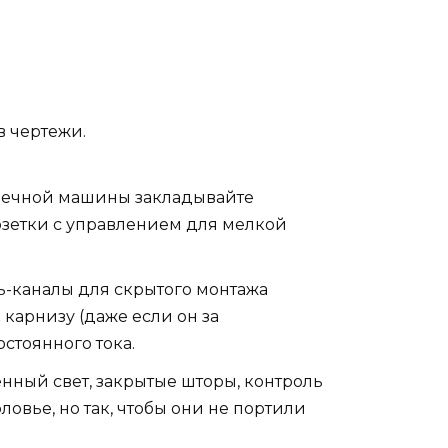
в чертежи.
моечной машины закладывайте
озетки с управлением для мелкой
ь-каналы для скрытого монтажа
 карнизу (даже если он за
стоянного тока.
нный свет, закрытые шторы, контроль
овье, но так, чтобы они не портили