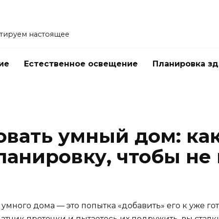
тируем настоящее
ие
Естественное освещение
Планировка з
е
вать умный дом: как
планировку, чтобы н
много дома — это попытка «добавить» его к уже гот
тчик протечки и пытаетесь их подружить, вы сталкив