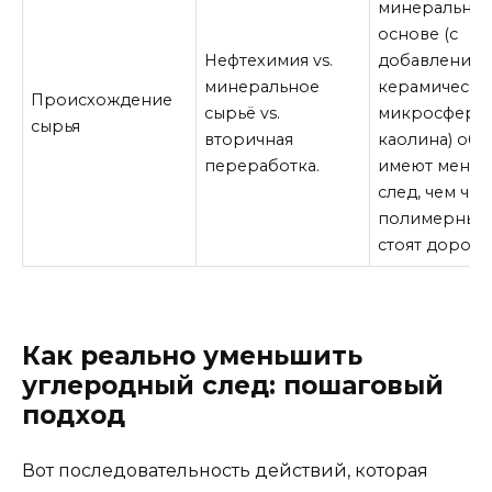
минерально
основе (с
Нефтехимия vs.
добавление
минеральное
керамически
Происхождение
сырьё vs.
микросфер,
сырья
вторичная
каолина) об
переработка.
имеют мень
след, чем чис
полимерные.
стоят дороже
Как реально уменьшить
углеродный след: пошаговый
подход
Вот последовательность действий, которая