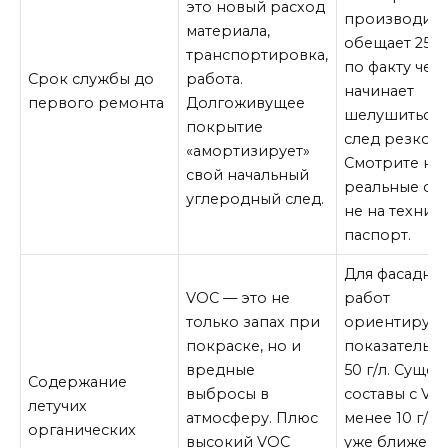
это новый расход
производите
материала,
обещает 25 ле
транспортировка,
по факту чер
Срок службы до
работа.
начинает
первого ремонта
Долгоживущее
шелушиться 
покрытие
след резко р
«амортизирует»
Смотрите на
свой начальный
реальные отз
углеродный след.
не на технич
паспорт.
Для фасадны
VOC — это не
работ
только запах при
ориентируйт
покраске, но и
показатель 
вредные
50 г/л. Сущес
Содержание
выбросы в
составы с VO
летучих
атмосферу. Плюс
менее 10 г/л 
органических
высокий VOC
уже ближе к