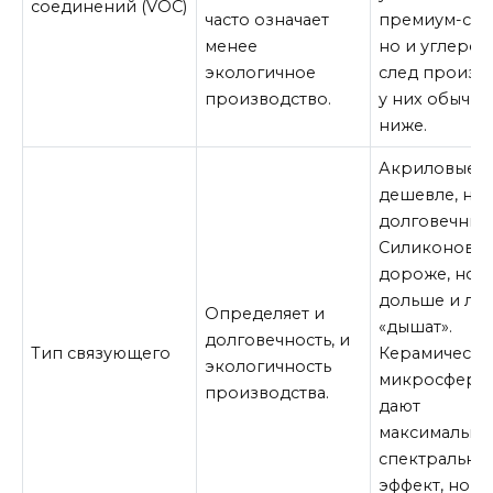
соединений (VOC)
часто означает
премиум-сег
менее
но и углеро
экологичное
след произв
производство.
у них обычно
ниже.
Акриловые 
дешевле, но
долговечны.
Силиконовы
дороже, но с
дольше и лу
Определяет и
«дышат».
долговечность, и
Тип связующего
Керамически
экологичность
микросфера
производства.
дают
максимальны
спектральны
эффект, но