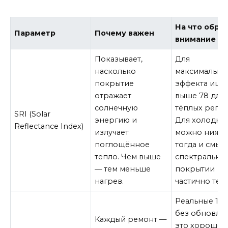
На что обра
Параметр
Почему важен
внимание
Показывает,
Для
насколько
максимально
покрытие
эффекта ищит
отражает
выше 78 для
солнечную
тёплых регио
SRI (Solar
энергию и
Для холодны
Reflectance Index)
излучает
можно ниже,
поглощённое
тогда и смыс
тепло. Чем выше
спектрально
— тем меньше
покрытии
нагрев.
частично теря
Реальные 15+
без обновле
Каждый ремонт —
это хорошо. 