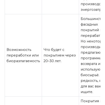
производств
энергозатрат
Большинств
фасадных
покрытий не
перерабатыв
Но некоторы
производит
Возможность
Что будет с
предлагают
переработки или
покрытием через
программы
биоразлагаемость
20–30 лет.
возврата или
используют
биосырьё. Эт
редкость, но
для вас важн
ищите.
Покрытия на